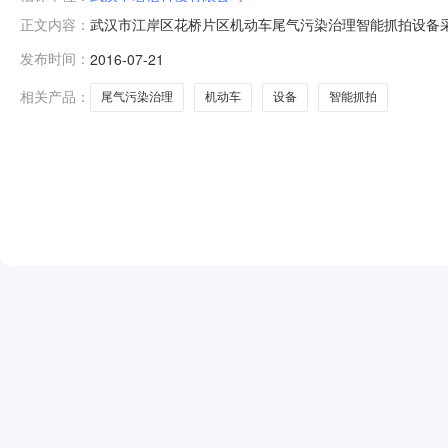
武汉市江岸区花桥片区机动车尾气污染治理智能抓拍设备
正文内容：
（以下简称“招标代理机构”）受武汉市公安局江岸区交通大
发布时间：
2016-07-21
公开招标。现就本次招标的中标结果公示如下：一、招标项目
拦标价：人民币330万元整，
相关产品：
尾气污染治理
机动车
设备
智能抓拍