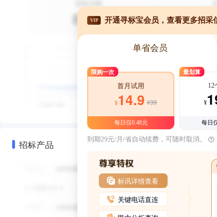
开通寻标宝会员，查看更多招采
VIP
单省会员
限购一次
最划算
1
首月试用
1
14.9
¥39
¥
¥
每日仅0.48元
每日仅
到期29元/月/省自动续费，可随时取消。
招标产品
标讯详情查看
关键电话直连