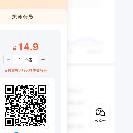
黑金会员
14.9
¥
支付后可进行选择生效省份
公众号