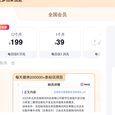
全国会员
最划算
12个月
1个月
3个月
199
39
99
¥
¥
¥
每日仅0.55元
每日仅1.26元
每日仅1.08元
时取消。