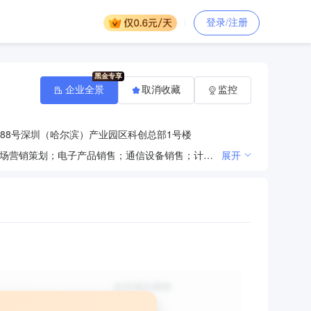
登录/注册
企业全景
取消收藏
监控
88号深圳（哈尔滨）产业园区科创总部1号楼
一般项目：技术服务、技术开发、技术咨询、技术交流、技术转让、技术推广；平面设计；广告发布；市场营销策划；电子产品销售；通信设备销售；计算机软硬件及辅助设备批发；计算机软硬件及辅助设备零售；网络设备销售；智能家庭消费设备销售；仪器仪表销售；智能仪器仪表销售；日用品销售；日用百货销售；数字视频监控系统销售；国内贸易代理；软件开发；信息系统集成服务；人工智能应用软件开发；软件外包服务；网络技术服务；大数据服务；智能控制系统集成；人工智能通用应用系统；人工智能行业应用系统集成服务；物联网技术服务；信息系统运行维护服务；数据处理和存储支持服务；信息技术咨询服务；物联网应用服务；互联网数据服务；网络与信息安全软件开发；信息安全设备销售；电子专用设备制造；电子元器件与机电组件设备制造；可穿戴智能设备制造；智能家庭消费设备制造；电子元器件制造；电子专用材料制造；信息安全设备制造。许可项目：第一类增值电信业务；第二类增值电信业务；互联网信息服务。
展开