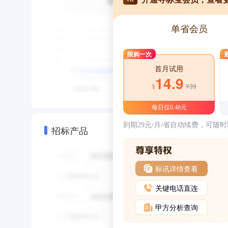
单省会员
限购一次
首月试用
14.9
¥39
¥
每日仅0.48元
到期29元/月/省自动续费，可随
招标产品
标讯详情查看
关键电话直连
甲方分析查询