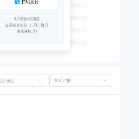
扫码支付
支付则代表同意
交易服务协议
｜
用户协议
发票获取
省份地区