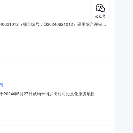
公众号
240621012（项目编号：Q20240621012）采用综合评审方
视频拍摄采购项目Q20240621012三、项目最高限价金
司
024年5月27日就均禾街罗岗村村史文化服务项目
购项目编号：GDZC24DB989C二、采购项目名称：均禾街
：羊城晚报健康信息科技（广州）有限公司成交金额：