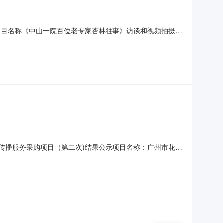
016号项目名称《中山一院百位老专家杏林往事》访谈和视频拍摄制
往事》访谈和视频拍摄制作服务项目，具体数量详见用户需
称服务内容成交金额《中山一院百位老专家杏林往事》访谈和
访传播服务采购项目（第二次)结果公示项目名称：广州市花都
目分项成交候选人名称包组1广州日报报业经营有限公司包组2羊
作人员，并以邮件或纸质等书面形式提出。五、联系方式联