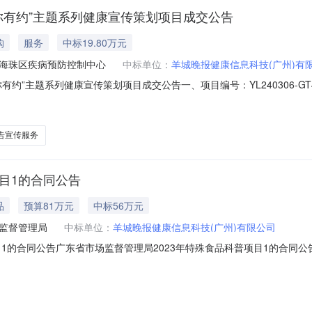
你有约”主题系列健康宣传策划项目成交公告
购
服务
中标19.80万元
海珠区疾病预防控制中心
中标单位：
羊城晚报健康信息科技(广州)有
题系列健康宣传策划项目成交公告一、项目编号：YL240306-GT440105
列健康宣传策划项目三、中标（成交）信息供应商名称：羊城晚报健康信息
00000（万元）四、主要标的信息序号供应商名称服务名称服务范围服务
告宣传服务
目1的合同公告
品
预算81万元
中标56万元
监督管理局
中标单位：
羊城晚报健康信息科技(广州)有限公司
的合同公告广东省市场监督管理局2023年特殊食品科普项目1的合同公告发布机构
0000采购品目：代理机构：广州顺为招标采购有限公司项目经办人：项目负责人：一
7FG2075四、项目名称2023年特殊食品科普项目五、合同主体采购人(