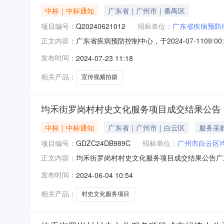
中标｜中标通知
广东省｜广州市｜番禺区
项目编号：
Q20240621012
招标单位：
广东省疾病预防
广东省疾病预防控制中心，于2024-07-1109:00
正文内容：
式进行采购。现就本次采购的综合评审结果公告如下
发布时间：
2024-07-23 11:18
额：人民币100000元四、采购时间：2024-07-110
相关产品：
宣传视频拍摄
均禾街罗岗村村史文化服务项目成交结果公告
中标｜中标通知
广东省｜广州市｜白云区
服务采
项目编号：
GDZC24DB989C
招标单位：
广州市白云区
均禾街罗岗村村史文化服务项目成交结果公告广
正文内容：
（GDZC24DB989C）采用竞争性磋商进行采
发布时间：
2024-06-04 10:54
罗岗村村史文化服务项目三、最高限价（元）：9
￥988,000.00
相关产品：
村史文化服务项目