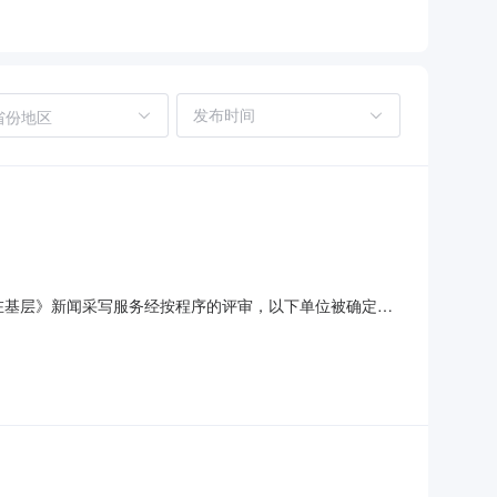
省份地区
院人在基层》新闻采写服务经按程序的评审，以下单位被确定为
名单自动评审成交供应商羊城晚报健康信息科技（广州）有
0元|注释1.本公告期限自2025年07月30日至2025年