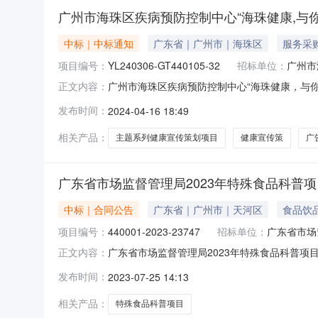
广州市海珠区疾病预防控制中心“海珠健康,与
中标｜中标通知
广东省｜广州市｜海珠区
服务采
项目编号：
YL240306-GT440105-32
招标单位：
广州市
广州市海珠区疾病预防控制中心“海珠健康，与你有约”主
正文内容：
二、项目名称：“海珠健康，与你有约”主题系
发布时间：
2024-04-16 18:49
中315号自编1栋中标（成交）金额：19.80
相关产品：
主题系列健康宣传策划项目
健康宣传策
广
广东省市场监督管理局2023年特殊食品科普项
中标｜合同公告
广东省｜广州市｜天河区
食品饮
项目编号：
440001-2023-23747
招标单位：
广东省市场
广东省市场监督管理局2023年特殊食品科普项目1
正文内容：
号：440001-2023-23747预算金额：81
发布时间：
2023-07-25 14:13
年特殊食品科普项目1三、项目编号GZSW2311
相关产品：
特殊食品科普项目