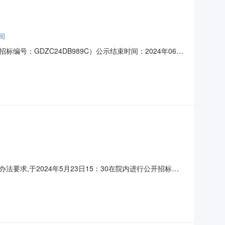
司
号：GDZC24DB989C）公示结束时间：2024年06月
健康信息科技（广州）有限公司，投标报价：98.8000万
元，质量：合格，工期/交货期/服务期：489天；中标
求,于2024年5月23日15：30在院内进行公开招标，
：院内遴选三、评审信息1.评审日期：2024年5月23日
意见中标候选供应商综合得分排序表投标人排序投标单位第一中