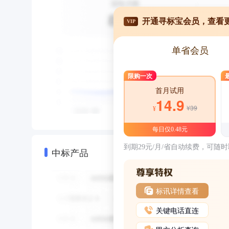
开通寻标宝会员，查看
VIP
单省会员
限购一次
首月试用
14.9
¥39
¥
每日仅0.48元
到期29元/月/省自动续费，可随
中标产品
标讯详情查看
关键电话直连