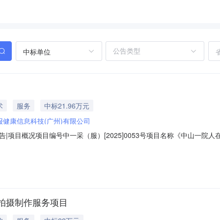
中标单位
术
服务
中标21.96万元
报健康信息科技(广州)有限公司
|项目概况项目编号中一采（服）[2025]0053号项目名称《中山一
中山一院人在基层》项目，1项具体数量详见用户需求书。评审小组成员
《中山一院人在基层》项目《中山一院人在基层》项目1项总价:219,600.0
拍摄制作服务项目