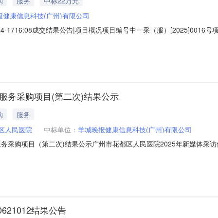
购
服务
中标22万元
报健康信息科技(广州)有限公司
4-1716:08成交结果公告|项目概况项目编号中一采（服）[2025]0
该采购项目的成交供应商采购项目内容及数量《中山一院百位老专家杏林
祥成交供应商羊城晚报健康信息科技（广州）有限公司|标的明细标的名
服务采购项目(第二次)结果公示
购
服务
区人民医院
中标单位：
羊城晚报健康信息科技(广州)有限公司
服务采购项目（第二次)结果公示广州市花都区人民医院2025年新媒体采
（第二次）项目编号：BX-XJ-202412001-1三、报价比选结果：项
期限：自公告发布的2个工作日如有异议请在公告期内，联系以下我院工
21012结果公告