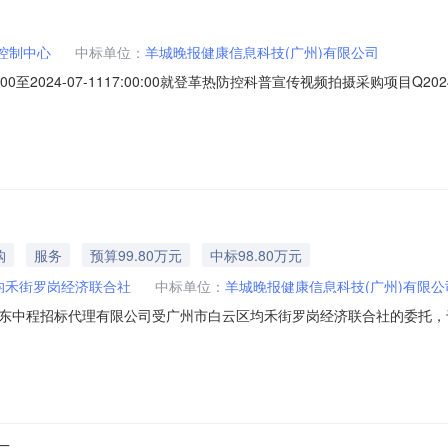
控制中心
中标单位：
羊城晚报健康信息科技(广州)有限公司
:00至2024-07-1117:00:00就登革热防控科普宣传视频拍摄采购项目Q20
：一、项目编号：Q20240621012二、项目名称：登革热防控科普宣传
9:00:00至2024-07-1117:00:00五、成交信息包组1：
购
服务
预算99.80万元
中标98.80万元
均禾街罗岗经济联合社
中标单位：
羊城晚报健康信息科技(广州)有限公
东中程招标代理有限公司受广州市白云区均禾街罗岗经济联合社的委托，于2
购，于2024年6月3日公示结束，现就本次采购的成交结果公告如下：一、采
98,000.00四、采购方式：竞争性磋商五、成交信息成交供应商名称