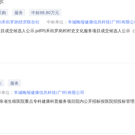
示
采购
服务
中标98.80万元
均禾街罗岗经济联合社
中标单位：
羊城晚报健康信息科技(广州)有限公
成交候选人公示.pdf均禾街罗岗村村史文化服务项目成交候选人公示（招标编
岗村村史文化服务项目：1、中标候选人基本情况中标候选人第1名：羊城晚报
；中标候选人第2名：广州唐王文化传播有限公司，投标报价：99.6000万
生
服务
标单位：
羊城晚报健康信息科技(广州)有限公司
省生殖医院重点专科健康科普服务项目院内公开招标按医院招投标管理办法要
容：广东省生殖医院重点专科健康科普服务项目院内公开招标二、采购方式
7楼小会议室3.评审小组：肖楠、**旭、张璟、蔡佳琪、伍嘉宝四、评审