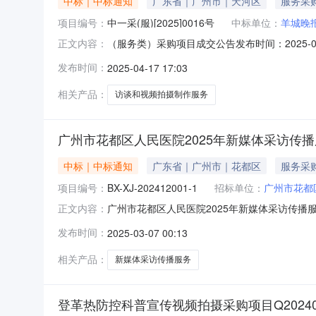
中标｜中标通知
广东省｜广州市｜天河区
服务采
项目编号：
中一采(服)[2025]0016号
中标单位：
羊城晚
（服务类）采购项目成交公告发布时间：2025-0
正文内容：
作服务项目经按程序的评审，以下单位被确定为
发布时间：
2025-04-17 17:03
求书。评审小组成员名单陈宗耿、卢瑞鸿、彭福
视频拍摄制作服务项
相关产品：
访谈和视频拍摄制作服务
广州市花都区人民医院2025年新媒体采访传播
中标｜中标通知
广东省｜广州市｜花都区
服务采
项目编号：
BX-XJ-202412001-1
招标单位：
广州市花都
广州市花都区人民医院2025年新媒体采访传播
正文内容：
区人民医院2025年新媒体采访传播服务采购项目
发布时间：
2025-03-07 00:13
城晚报健康信息科技（广州）有限公司四、公告
系人：欧阳先生联
相关产品：
新媒体采访传播服务
登革热防控科普宣传视频拍摄采购项目Q202406