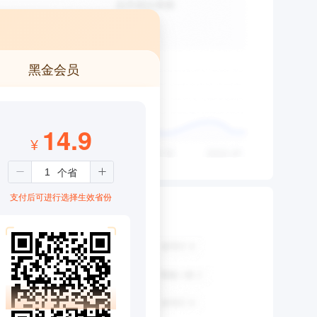
黑金会员
14.9
¥
支付后可进行选择生效省份