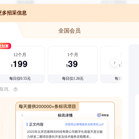
更多招采信息
全国会员
最划算
12个月
1个月
3个月
199
39
99
¥
¥
¥
每日仅0.55元
每日仅1.26元
每日仅1.08元
时取消。