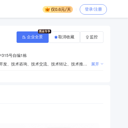
登录/注册
企业全景
取消收藏
监控
315号自编1栋
健康咨询服务（不含诊疗服务）;广告设计、代理;互联网销售（除销售需要许可的商品）;技术服务、技术开发、技术咨询、技术交流、技术转让、技术推广;科普宣传服务;接受金融机构委托从事信息技术和流程外包服务（不含金融信息服务）;物联网应用服务;人工智能双创服务平台;互联网安全服务;互联网数据服务;远程健康管理服务;数字文化创意内容应用服务;信息系统集成服务;人工智能行业应用系统集成服务;智能家庭消费设备销售;数据处理和存储支持服务;网络技术服务;软件开发;网络与信息安全软件开发;物联网技术服务;信息系统运行维护服务;信息技术咨询服务;数字内容制作服务（不含出版发行）;体育保障组织;体育健康服务;信息安全设备销售;体育中介代理服务;组织文化艺术交流活动;组织体育表演活动;非物质文化遗产保护;票据信息咨询服务;会议及展览服务;票务代理服务;广告发布（非广播电台、电视台、报刊出版单位）;广告制作;信息咨询服务（不含许可类信息咨询服务）;项目策划与公关服务;;互联网信息服务;互联网新闻信息服务;药品互联网信息服务;信息网络传播视听节目;医疗器械互联网信息服务;网络文化经营;食品经营（销售散装食品）;食品互联网销售;互联网直播服务（不含新闻信息服务、网络表演、网络视听节目）;食品互联网销售（销售预包装食品）;
展开