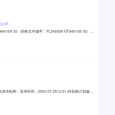
限公司
-32（招标文件编号：YL240306-GT440105-32）
科技（广州）有限公司供应商地址：广州市天河区黄埔大道
要求服务时间服务标准1羊城晚报健康信息科技（广州）有
：发布时间：2023-07-2512:31:45采购计划编
、合同编号GZSW23117FG2075-1二、合同名称2023
甲方)：广东省市场监督管