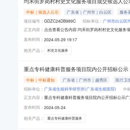
均禾街罗岗村村史文化服务项目成交候选人公
中标｜候选人公示
广东省｜广州市｜白云区
服务
项目编号：
GDZC24DB989C
招标单位：
广州市白云区
点击查看公告内容:均禾街罗岗村村史文化服务项目
正文内容：
03日一、评标情况标段（包）[001]均禾街罗
发布时间：
2024-05-29 19:17
元，质量：合格，工期/交货期/服务期：489天
相关产品：
村史文化服务
重点专科健康科普服务项目院内公开招标公示
中标｜中标通知
广东省｜广州市｜越秀区
医疗卫
招标单位：
广东省生殖科学研究所(广东省生殖医院)
中
重点专科健康科普服务项目院内公开招标公示广东
正文内容：
现将本次院内公开招标结果公示如下：一、项目内
发布时间：
2024-05-24
2.评审地点：广州市越秀区梅东路17号2号楼
标候选人羊城晚报健
相关产品：
重点专科健康科普服务