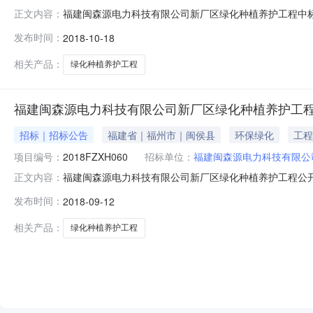
福建闽森源电力科技有限公司新厂区绿化种植养护工程中标
正文内容：
植物/其他植物采购单位福建闽森源电力科技有限公司行政区域闽
发布时间：
2018-10-18
评审专家：许金添、汪水春、林金清、陈勋俊、郭洪总中标金额￥
相关产品：
绿化种植养护工程
福建闽森源电力科技有限公司新厂区绿化种植养护工
招标｜招标公告
福建省｜福州市｜闽侯县
环保绿化
工程
项目编号：
2018FZXH060
招标单位：
福建闽森源电力科技有限公
福建闽森源电力科技有限公司新厂区绿化种植养护工程公开
正文内容：
施工采购单位福建闽森源电力科技有限公司行政区域闽侯县公告时间2
发布时间：
2018-09-12
取招标文件的地点福州市仓山区金山大道洪湾路口丽景天成二期
相关产品：
绿化种植养护工程