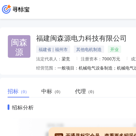
福建闽森源电力科技有限公司
闽森
源
福建省 | 福州市
其他电机制造
开业
法定代表人：
梁竞
注册资本：
7000万元
成
经营范围：
招标
中标
代理
（0）
（0）
（0）
招标分析
开通寻标宝会员，查看更多招采
VIP