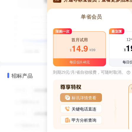
单省会员
限购一次
最划算
1
首月试用
1
14.9
¥39
¥
¥
每日仅0.48元
每日仅
到期29元/月/省自动续费，可随时取消。
招标产品
标讯详情查看
关键电话直连
甲方分析查询