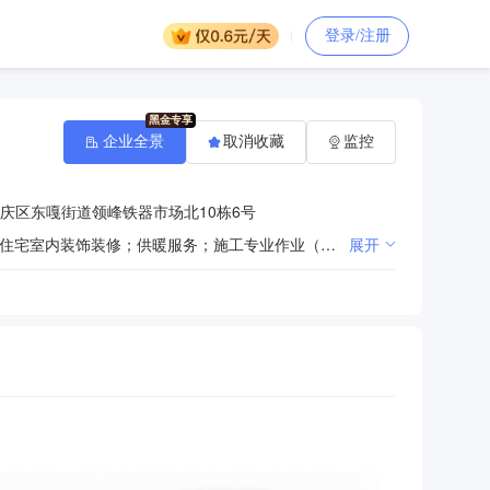
登录/注册
企业全景
取消收藏
监控
庆区东嘎街道领峰铁器市场北10栋6号
许可项目：食品销售；酒类经营；城市配送运输服务（不含危险货物）；建设工程施工；建设工程设计；住宅室内装饰装修；供暖服务；施工专业作业（依法须经批准的项目，经相关部门批准后方可开展经营活动）一般项目：食品添加剂销售；保健食品（预包装）销售；日用百货销售；包装服务；住宅水电安装维护服务；鲜蛋零售；鲜肉零售；食用农产品零售；新鲜蔬菜零售；新鲜水果零售；日用品销售；信息咨询服务（不含许可类信息咨询服务）；日用杂品销售；广告设计、代理；交通及公共管理用标牌销售；文具用品零售；广告制作；办公设备销售；物业管理；办公设备耗材销售；纸制品销售；体育用品及器材零售；工艺美术品及收藏品零售（象牙及其制品除外）；电子产品销售；计算机软硬件及辅助设备零售；音响设备销售；灯具销售；工程技术服务（规划管理、勘察、设计、监理除外）；软件开发；互联网安全服务；网络与信息安全软件开发；餐饮管理；广告发布；技术服务、技术开发、技术咨询、技术交流、技术转让、技术推广；非电力家用器具销售；采购代理服务；政府采购代理服务（除许可业务外，可自主依法经营法律法规非禁止或限制的项目）
展开