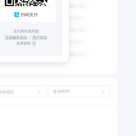
扫码支付
支付则代表同意
交易服务协议
｜
用户协议
发票获取
省份地区