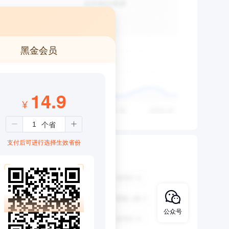
黑金会员
14.9
¥
支付后可进行选择生效省份
公众号