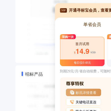
开通寻标宝会员，查看
VIP
单省会员
限购一次
首月试用
14.9
¥39
¥
每日仅0.48元
到期29元/月/省自动续费，可随
招标产品
标讯详情查看
关键电话直连