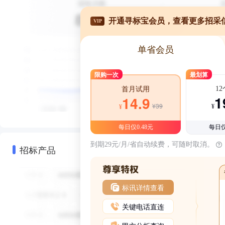
开通寻标宝会员，查看更多招采
VIP
单省会员
限购一次
最划算
1
首月试用
1
14.9
¥39
¥
¥
每日仅0.48元
每日仅
到期29元/月/省自动续费，可随时取消。
招标产品
标讯详情查看
关键电话直连