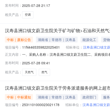
生院关于空调的网上超市采购项目项目编号:2591101000
发布时间：
2025-07-28 21:17
常德市汉寿县报价起止时间:-二、采购单位信息采购单位名
相关产品：
空调
汉寿县洲口镇文蔚卫生院关于矿与矿物>石油和天然气
中标｜废标公告
湖南省｜常德市｜汉寿县
能源化工
货物
项目编号：
11N4465359822025401
招标单位：
汉寿县洲口镇文
一、采购人名称：汉寿县洲口镇文蔚卫生院二、采购项目名称：
正文内容：
五、采购方式：其他六、成交供应商：七、成交日期：八
发布时间：
2025-07-28 09:41
蔚卫生院地址：汉寿县洲口镇文蔚卫生院联系人：夏城城联系
相关产品：
天然气
然气
汉寿县洲口镇文蔚卫生院关于劳务派遣服务的网上超
中标｜中标通知
湖南省｜常德市｜汉寿县
政府部门
服务
项目编号：
2531101000023021178
招标单位：
汉寿县洲口镇文蔚