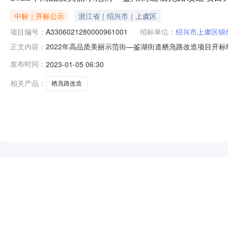
中标｜开标公示
浙江省｜绍兴市｜上虞区
项目编号：
A3306021280000961001
招标单位：
绍兴市上虞区锦
2022年高品质美丽示范街—鉴湖街道栖凫路改造项目开标结果公示
正文内容：
（电子开标）开标时间2023-01-0409:30开标记录内容投
发布时间：
2023-01-05 06:30
元,投标文件递交时间:TueJan0316:41:39CST2023
相关产品：
栖凫路改造