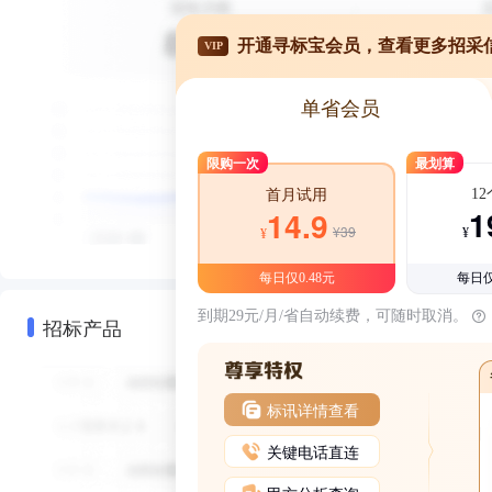
开通寻标宝会员，查看更多招采
VIP
单省会员
限购一次
最划算
1
首月试用
1
14.9
¥39
¥
¥
每日仅0.48元
每日仅
到期29元/月/省自动续费，可随时取消。
招标产品
标讯详情查看
关键电话直连