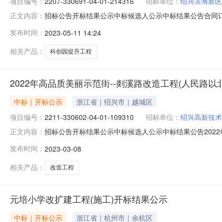
项目编号：
2207-330691-04-01-214316
招标单位：
绍兴滨海新区
招标公告开标结果公示中标候选人公示中标结果公告合同订立信息
正文内容：
12330602MB1122560K-20230404-423349-
发布时间：
2023-05-11 14:24
（一标）项目代码:2207-330691-04-01-21431
相关产品：
科创园提升工程
2022年高品质美丽示范街--剡溪路改造工程(人民路以
中标｜开标公示
浙江省｜绍兴市｜越城区
NEW
HOT
5折起
项目编号：
2211-330602-04-01-109310
招标单位：
绍兴高新技术
招标公告开标结果公示中标候选人公示中标结果公告2022年高品
正文内容：
12330602MB1122560K-20230206-423285-2
发布时间：
2023-03-08
程（人民路以北）项目代码:2211-330602-04-01-1
相关产品：
改造工程
元培小学改扩建工程(施工)开标结果公示
暂时没有搜索结果…
中标｜开标公示
浙江省｜杭州市｜余杭区