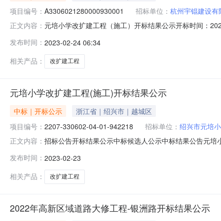
项目编号：
A3306021280000930001
招标单位：
杭州宇锟建设有
元培小学改扩建工程（施工）开标结果公示开标时间：2023-02
正文内容：
2023-02-2309:30开标记录内容投标人名称:杭州宇锟建
发布时间：
2023-02-24 06:34
称:浙江天宇建设有限公司;项目负责人:陈琴;报价:0.00元/%;
相关产品：
改扩建工程
元培小学改扩建工程(施工)开标结果公示
中标｜开标公示
浙江省｜绍兴市｜越城区
项目编号：
2207-330602-04-01-942218
招标单位：
绍兴市元培小
招标公告开标结果公示中标候选人公示中标结果公告元培小学改扩建工程（施
正文内容：
72023-02-23信息发布时间：2023-02-2309:30:
发布时间：
2023-02-23
学地址:暂无联系人:陈晓波电话:18967500575代理机
相关产品：
改扩建工程
2022年高新区域道路大修工程-银洲路开标结果公示