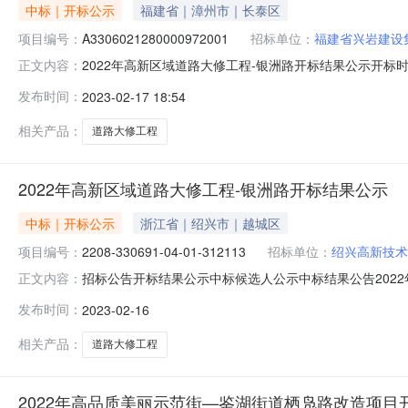
中标｜开标公示
福建省｜漳州市｜长泰区
项目编号：
A3306021280000972001
招标单位：
福建省兴岩建设
2022年高新区域道路大修工程-银洲路开标结果公示开标时间：2
正文内容：
时间2023-02-1609:30开标记录内容投标人名称:福建省
发布时间：
2023-02-17 18:54
间:WedFeb1516:05:49CST2023,投标人名称:宁波
相关产品：
道路大修工程
2022年高新区域道路大修工程-银洲路开标结果公示
中标｜开标公示
浙江省｜绍兴市｜越城区
项目编号：
2208-330691-04-01-312113
招标单位：
绍兴高新技术
招标公告开标结果公示中标候选人公示中标结果公告2022年高新区域道路
正文内容：
423248-92023-02-16信息发布时间：2023-02-16
发布时间：
2023-02-16
招标人:名称:绍兴高新技术产业开发区开发建设有限公司地址:
相关产品：
道路大修工程
2022年高品质美丽示范街—鉴湖街道栖凫路改造项目