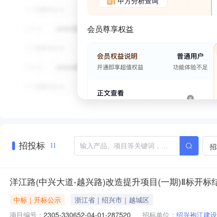
甲方分析查询
会员尊享权益
招投标
招
11
洋江路(中兴大道-越兴路)改造提升项目(一期)Ⅱ标开标
中标｜开标公示
浙江省｜绍兴市｜越城区
项目编号：
2305-330652-04-01-287520
招标单位：
绍兴袍江建设