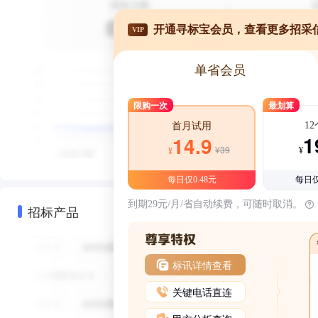
开通寻标宝会员，查看更多招采
VIP
单省会员
限购一次
最划算
1
首月试用
1
14.9
¥39
¥
¥
每日仅0.48元
每日仅
到期29元/月/省自动续费，可随时取消。
招标产品
标讯详情查看
关键电话直连