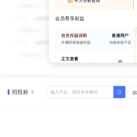
甲方分析查询
会员尊享权益
招投标
招
0