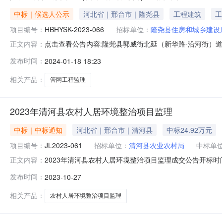
中标｜候选人公示
河北省｜邢台市｜隆尧县
工程建筑
工
项目编号：
HBHYSK-2023-066
招标单位：
隆尧县住房和城乡建设
点击查看公告内容:隆尧县郭威街北延（新华路-沿河街）
正文内容：
号：HBHYSK-2023-066公示名称：隆尧县郭威街
发布时间：
2024-01-18 18:23
街）道路管网工程监理招标项目编号：HBHYSK-202
隆尧县郭威街
相关产品：
管网工程监理
2023年清河县农村人居环境整治项目监理
中标｜中标通知
河北省｜邢台市｜清河县
中标24.92万元
项目编号：
JL2023-061
招标单位：
清河县农业农村局
中标单
2023年清河县农村人居环境整治项目监理成交公告开标时间：
正文内容：
村局采购人地址：河北省清河县武松中街121号采购人联系
发布时间：
2023-10-27
发区皓顺府招标代理机构联系方式：张国辉0319-560
相关产品：
农村人居环境整治项目监理