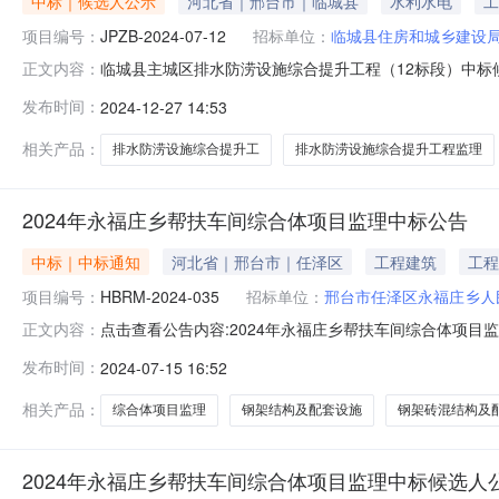
中标｜候选人公示
河北省｜邢台市｜临城县
水利水电
工
项目编号：
JPZB-2024-07-12
招标单位：
临城县住房和城乡建设
临城县主城区排水防涝设施综合提升工程（12标段）中标候选
正文内容：
称：临城县主城区排水防涝设施综合提升工程（12标段）中标
发布时间：
2024-12-27 14:53
业:工程房建市政所属地区:河北省邢台市临城县开标时间:2024年
相关产品：
排水防涝设施综合提升工
排水防涝设施综合提升工程监理
2024年永福庄乡帮扶车间综合体项目监理中标公告
中标｜中标通知
河北省｜邢台市｜任泽区
工程建筑
工程
项目编号：
HBRM-2024-035
招标单位：
邢台市任泽区永福庄乡人
点击查看公告内容:2024年永福庄乡帮扶车间综合体项目监
正文内容：
编号HBRM-2024-035招标人名称招标人：邢台市任泽
发布时间：
2024-07-15 16:52
融盟工程项目管理有限公司地址：邢台市信都区冶金北路788号
相关产品：
综合体项目监理
钢架结构及配套设施
钢架砖混结构及
2024年永福庄乡帮扶车间综合体项目监理中标候选人