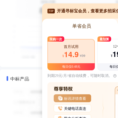
开通寻标宝会员，查看更多招采
VIP
单省会员
限购一次
最划算
1
首月试用
1
14.9
¥39
¥
¥
每日仅0.48元
每日仅
到期29元/月/省自动续费，可随时取消。
中标产品
标讯详情查看
关键电话直连