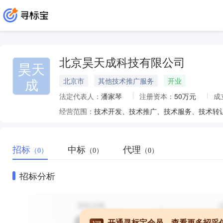
北京昊天成科技有限公司
昊天
成
北京市
其他技术推广服务
开业
法定代表人：
潘家琴
注册资本：
50万元
成
经营范围：
招标
中标
代理
（0）
（0）
（0）
招标分析
开通寻标宝会员，查看更多招采
VIP