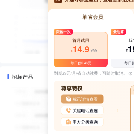
单省会员
限购一次
最划算
1
首月试用
1
14.9
¥39
¥
¥
每日仅0.48元
每日仅
到期29元/月/省自动续费，可随时取消。
招标产品
标讯详情查看
关键电话直连
甲方分析查询