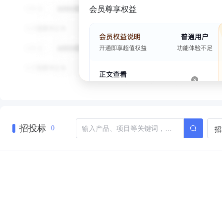
会员尊享权益
招投标
招
0