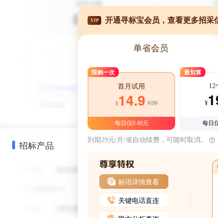
开通寻标宝会员，查看更多招采
VIP
单省会员
限购一次
最划算
1
首月试用
1
14.9
¥39
¥
¥
每日仅0.48元
每日仅
到期29元/月/省自动续费，可随时取消。
招标产品
标讯详情查看
关键电话直连