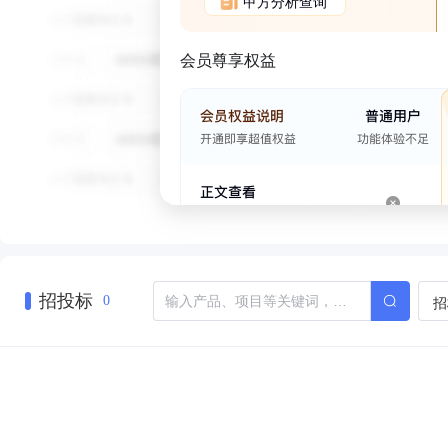
甲方分析查询
会员尊享权益
招投标
招
0