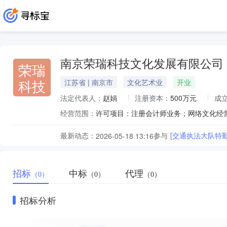
南京荣瑞科技文化发展有限公司
荣瑞
科技
江苏省 | 南京市
文化艺术业
开业
法定代表人：
赵娟
注册资本：
500万元
成
经营范围：
最新动态：
参与
[交通执法大队特
2026-05-18 13:16
招标
中标
代理
（0）
（0）
（0）
招标分析