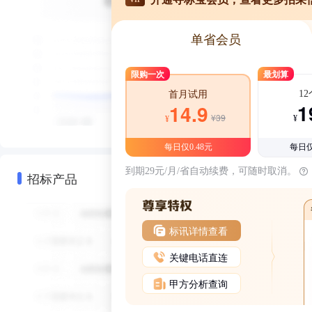
单省会员
限购一次
最划算
1
首月试用
1
14.9
¥39
¥
¥
每日仅0.48元
每日仅
到期29元/月/省自动续费，可随时取消。
招标产品
标讯详情查看
关键电话直连
甲方分析查询