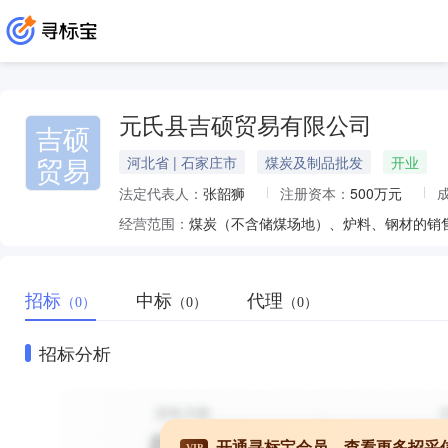
元氏县吉硕贸易有限公司
吉硕
贸易
河北省 | 石家庄市
煤炭及制品批发
开业
法定代表人：
张韶狮
注册资本：
500万元
经营范围：
煤炭（不含储煤场地）、炉料、钢材的销
招标
中标
代理
（0）
（0）
（0）
招标分析
开通寻标宝会员，查看更多招采
VIP