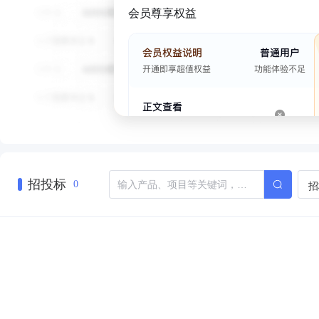
会员尊享权益
招投标
招
0