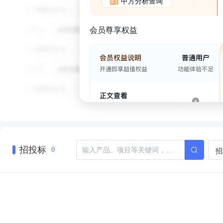
甲方分析查询
会员尊享权益
招投标
招
0