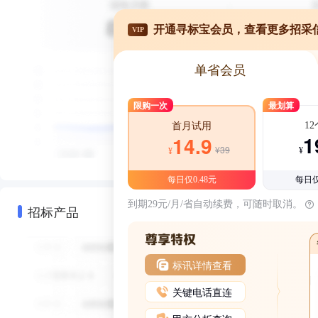
开通寻标宝会员，查看更多招采
VIP
单省会员
限购一次
最划算
1
首月试用
1
14.9
¥39
¥
¥
每日仅0.48元
每日仅
到期29元/月/省自动续费，可随时取消。
招标产品
标讯详情查看
关键电话直连