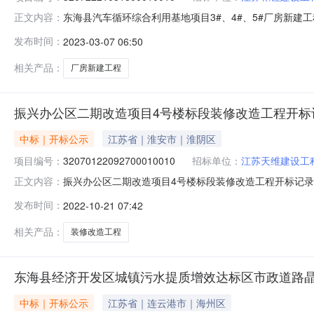
东海县汽车循环综合利用基地项目3#、4#、5#厂房新建工程开标
正文内容：
时间2023-03-0610:00开标记录内容投标人名称:江苏乾
发布时间：
2023-03-07 06:50
投标人名称:淮安市思远建设工程有限公司;项目负责人:王敏;报价
相关产品：
厂房新建工程
振兴办公区二期改造项目4号楼标段装修改造工程开标
中标｜开标公示
江苏省｜淮安市｜淮阴区
项目编号：
32070122092700010010
招标单位：
江苏天维建设工
振兴办公区二期改造项目4号楼标段装修改造工程开标记录开标时间
正文内容：
2022-10-2009:00开标记录内容投标人名称:江苏天维建
发布时间：
2022-10-21 07:42
间:WedOct1914:44:30CST2022,投标人名称:江苏丰
相关产品：
装修改造工程
东海县经济开发区城镇污水提质增效达标区市政道路晶都
中标｜开标公示
江苏省｜连云港市｜海州区