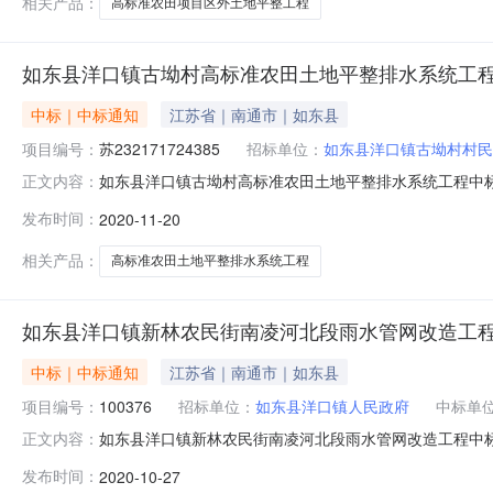
相关产品：
高标准农田项目区外土地平整工程
如东县洋口镇古坳村高标准农田土地平整排水系统工
中标｜中标通知
江苏省｜南通市｜如东县
项目编号：
苏232171724385
招标单位：
如东县洋口镇古坳村村民
如东县洋口镇古坳村高标准农田土地平整排水系统工程中
正文内容：
下：一、项目名称：如东县洋口镇古坳村高标准农田土地
发布时间：
2020-11-20
五、招标控制价：658353.19元(含暂列金50000.00
*23217
相关产品：
高标准农田土地平整排水系统工程
如东县洋口镇新林农民街南凌河北段雨水管网改造工
中标｜中标通知
江苏省｜南通市｜如东县
项目编号：
100376
招标单位：
如东县洋口镇人民政府
中标单
如东县洋口镇新林农民街南凌河北段雨水管网改造工程中
正文内容：
下：一、项目名称：如东县洋口镇新林农民街南凌河北段
发布时间：
2020-10-27
制价：1003762.14元(含暂列金100000.00元)六、中