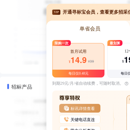
开通寻标宝会员，查看更多招采
VIP
单省会员
限购一次
最划算
1
首月试用
1
14.9
¥39
¥
¥
每日仅0.48元
每日仅
到期29元/月/省自动续费，可随时取消。
招标产品
标讯详情查看
关键电话直连