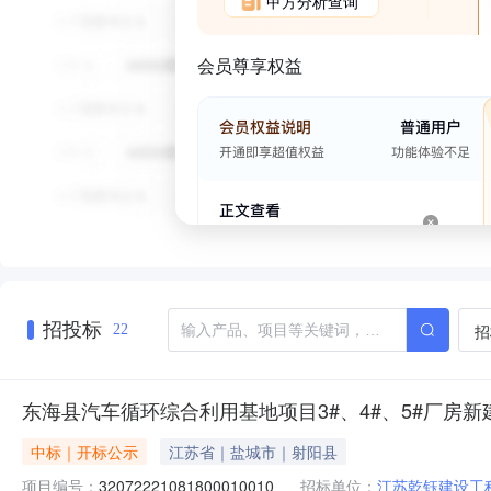
甲方分析查询
会员尊享权益
招投标
招
22
东海县汽车循环综合利用基地项目3#、4#、5#厂房
中标｜开标公示
江苏省｜盐城市｜射阳县
项目编号：
32072221081800010010
招标单位：
江苏乾钰建设工