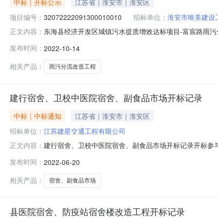
中标｜开标公示
江苏省｜淮安市｜淮安区
项目编号：
32072222091300010010
招标单位：
淮安市唯美建设
东海县经济开发区城镇污水提质增效达标项目-富宸路雨污分流改造
正文内容：
标二室开标时间2022-10-1409:00开标记录内容投标人名
发布时间：
2022-10-14
交时间:ThuOct1315:43:59CST2022,投标人名称:江
相关产品：
雨污分流改造工程
建行宿舍、卫校中医院宿舍、副食品市场开标记录
中标｜中标通知
江苏省｜淮安市｜淮安区
招标单位：
江苏建星交通工程有限公司
建行宿舍、卫校中医院宿舍、副食品市场开标记录开标参与人开
正文内容：
晓光;报价:0.00元\/%;工期:日历天;质量要求:;保证金金额
发布时间：
2022-06-20
小伟;报价:0.00元\/%;工期:日历天;质量要求:;保证金金额:0.0
相关产品：
宿舍、副食品市场
县医院宿舍、防疫站宿舍楼改造工程开标记录