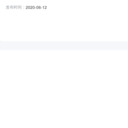
标文件的规定，的的评标工作已经结束，中标候选人已经
发布时间：
2020-06-12
江苏银丰建设工程有限公司盐城天宫建设工程有限公司投标报价(元)
NEW
HOT
5折起
暂时没有搜索结果…