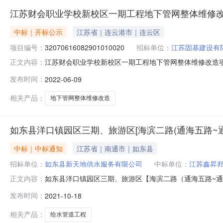
江苏财会职业学校新校区一期工程地下管网整体维修
中标｜开标公示
江苏省｜连云港市｜连云区
项目编号：
32070616082901010020
招标单位：
江苏固基建设有
江苏财会职业学校新校区一期工程地下管网整体维修改造项目施工开
正文内容：
三厅开标时间2022-06-0910:30开标记录内容投标人名称
发布时间：
2022-06-09
间:ThuJun0909:05:28CST2022,投标人名称:江苏金
相关产品：
地下管网整体维修改造
如东县洋口镇园区三期、旅游区[海滨二路(通海五路~
中标｜中标通知
江苏省｜南通市｜如东县
招标单位：
如东县新天地供水服务有限公司
中标单位：
江苏鑫昇
如东县洋口镇园区三期、旅游区【海滨二路（通海五路~
正文内容：
路）及通海六路（海滨二路~海滨四路）给水管道工程中
发布时间：
2021-10-18
工程按规定程序组织了招标，现就本次招标的中标结果公
路）给水管道工程二、招标人：如东县新天地
相关产品：
给水管道工程