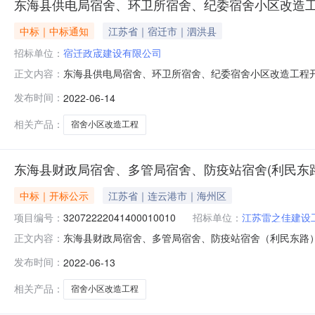
东海县供电局宿舍、环卫所宿舍、纪委宿舍小区改造
中标｜中标通知
江苏省｜宿迁市｜泗洪县
招标单位：
宿迁政宬建设有限公司
东海县供电局宿舍、环卫所宿舍、纪委宿舍小区改造工程开标记
正文内容：
目负责人:杨正伟;报价:0.00元\/%;工期:日历天;质量要求:;
发布时间：
2022-06-14
静;报价:0.00元\/%;工期:日历天;质量要求:;保证金金额:0.00
相关产品：
宿舍小区改造工程
东海县财政局宿舍、多管局宿舍、防疫站宿舍(利民东
中标｜开标公示
江苏省｜连云港市｜海州区
项目编号：
32072222041400010010
招标单位：
江苏雷之佳建设
东海县财政局宿舍、多管局宿舍、防疫站宿舍（利民东路）小区改造
正文内容：
标二室开标时间2022-06-1309:00开标记录内容投标人名
发布时间：
2022-06-13
交时间:SunJun1217:48:03CST2022,投标人名称:江
相关产品：
宿舍小区改造工程