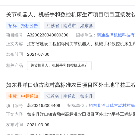
关节机器人、机械手和数控机床生产项目项目直接发
招标｜招标公告
江苏省｜南通市｜如东县
项目编号：
A3206230340000390
招标单位：
南通鑫泽机械科技有
江苏省建设工程招标网关节机器人、机械手和数控机床生产项
正文内容：
称：办公楼、车间一、门卫标段编号：A32062303400
发布时间：
2021-07-30
合同价（万元）：0.14承接工期（天）：240项目负责
相关产品：
关节机器人、机械手和数控机床生产
如东县洋口镇古坳村高标准农田项目区外土地平整工
中标｜中标通知
江苏省｜南通市｜如东县
项目编号：
苏232192004408
招标单位：
如东县洋口镇古坳村村民
如东县洋口镇古坳村高标准农田项目区外土地平整工程结
正文内容：
程中标结果公示如东县洋口镇古坳村高标准农田项目区外
发布时间：
2021-03-09
项目区外土地平整工程二、招标人：如东县洋口镇古坳村村民
利建设工程有限公司中标金额：6614