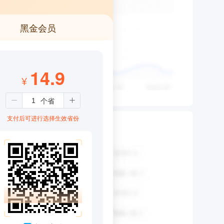
黑金会员
14.9
¥
支付后可进行选择生效省份