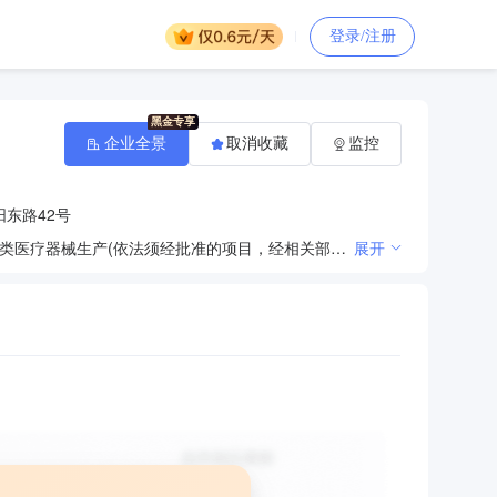
登录/注册
企业全景
取消收藏
监控
东路42号
许可项目：第三类医疗器械经营；农业转基因生物加工；农业转基因生物产品加工；消毒器械销售；第二类医疗器械生产(依法须经批准的项目，经相关部门批准后方可开展经营活动，具体经营项目以审批结果为准)。一般项目：医学研究和试验发展；计算机软硬件及辅助设备批发；计算机软硬件及辅助设备零售；软件开发；第一类医疗器械销售；第二类医疗器械销售；消毒剂销售（不含危险化学品）；电子产品销售；办公设备耗材销售；办公设备销售；办公用品销售；光电子器件销售；工艺美术品及收藏品批发（象牙及其制品除外）；针纺织品销售；仪器仪表销售；集成电路芯片及产品销售；建筑用钢筋产品销售；建筑工程用机械销售；电子元器件与机电组件设备销售；体育用品及器材批发；体育用品及器材零售；建筑材料销售；建筑装饰材料销售；汽车装饰用品销售；卫生洁具销售；日用百货销售；五金产品批发；五金产品零售；家用电器销售；家具销售；化妆品零售；化妆品批发；通讯设备销售；化工产品销售（不含许可类化工产品）；会议及展览服务；物联网技术服务；物联网技术研发；物联网设备销售；服装服饰零售；服装服饰批发；金属制品销售；专业保洁、清洗、消毒服务；特种设备销售；环境保护专用设备销售；专用设备修理；橡胶制品销售；安防设备销售(除依法须经批准的项目外，凭营业执照依法自主开展经营活动)。
展开