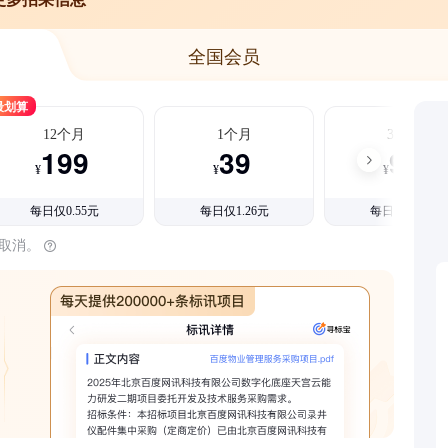
全国会员
最划算
12个月
1个月
3个月
199
39
99
¥
¥
¥
每日仅0.55元
每日仅1.26元
每日仅1.08元
时取消。