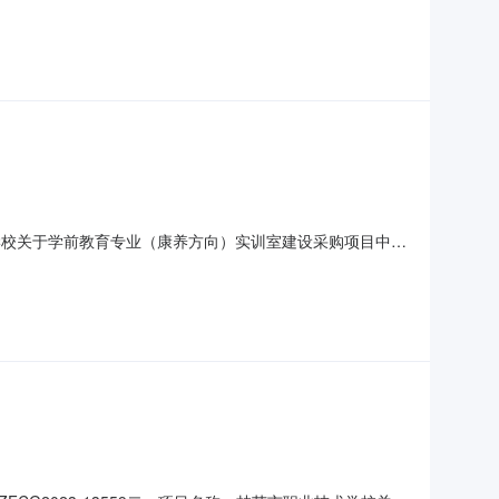
三、中标(成交)信息供应商名称：青海康一医疗科技有限公司
仿真系统，儿童感觉统合训练系统，基础护理虚拟教学仿真训练系
学校关于学前教育专业（康养方向）实训室建设采购项目中标
方向）实训室建设采购项目三、中标（成交）信息标包名称：林
址：青海省西宁市城北区朝阳东路42号中标价（元）：