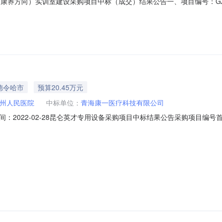
康养方向）实训室建设采购项目中标（成交）结果公告一、项目编号：GZFC
三、中标（成交）信息标包名称：林芝市职业技术学校关于学前教育专业
朝阳东路42号中标价（元）：4788566.00四、主要标的信息标包
德令哈市
预算20.45万元
州人民医院
中标单位：
青海康一医疗科技有限公司
2022-02-28昆仑英才专用设备采购项目中标结果公告采购项目编号首
45万元中标总金额20万元项目分包个数无招标公告发布日期2022年02月17
应商名称中标单位:青海康一医疗科技有限公司中标金额:200000.00