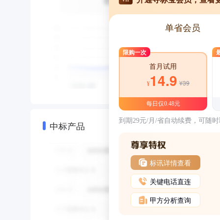
单省会员
限购一次
首月试用
14.9
¥39
¥
每日仅0.48元
到期29元/月/省自动续费，可随
中标产品
标讯详情查看
关键电话直连
甲方分析查询