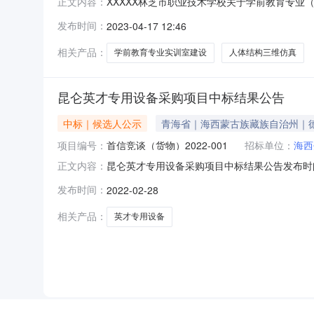
XXXXX林芝市职业技术学校关于学前教育专业（
正文内容：
学前教育专业（康养方向）实训室建设采购项目
发布时间：
2023-04-17 12:46
疗科技有限公司供应商地址：青海省西宁市城北区
室建设采购项目供应商
相关产品：
学前教育专业实训室建设
人体结构三维仿真
昆仑英才专用设备采购项目中标结果公告
中标｜候选人公示
青海省｜海西蒙古族藏族自治州｜
项目编号：
首信竞谈（货物）2022-001
招标单位：
海西
昆仑英才专用设备采购项目中标结果公告发布时间：
正文内容：
采购项目采购方式竞争性谈判采购预算控制额度20.
发布时间：
2022-02-28
日各包中标内容、数量、价格、合同履行日期及供
相关产品：
英才专用设备
NEW
HOT
5折起