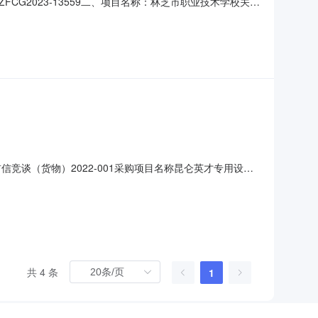
G2023-13559二、项目名称：林芝市职业技术学校关于
（康养方向）实训室建设采购项目供应商名称：青海康一医
名称：林芝市职业技术学校关于学前教育专业（康养方向）实训
信竞谈（货物）2022-001采购项目名称昆仑英才专用设备
日评标日期2022年02月25日定标日期2022年07月25
元交货期：签定合同后30日历日内评审委员会成员名
共 4 条
1