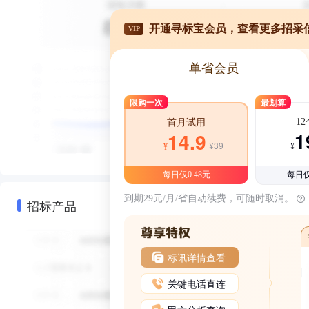
开通寻标宝会员，查看更多招采
VIP
单省会员
限购一次
最划算
1
首月试用
1
14.9
¥39
¥
¥
每日仅0.48元
每日仅
到期29元/月/省自动续费，可随时取消。
招标产品
标讯详情查看
关键电话直连