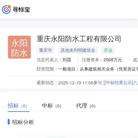
重庆永阳防水工程有限公司
永阳
防水
重庆市
其他未列明建筑业
开业
法定代表人：
刘霞
注册资本：
2568万元
成
经营范围：
最新动态：
参与
[[中标结果公示]
2025-12-19 11:08
招标
中标
代理
（0）
（0）
（0）
招标分析