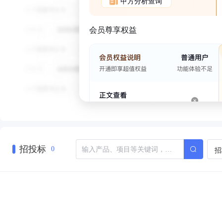
甲方分析查询
会员尊享权益
招投标
招
0