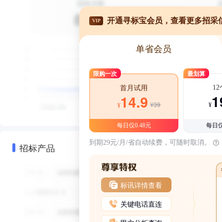
开通寻标宝会员，查看更多招采
VIP
单省会员
限购一次
最划算
1
首月试用
1
14.9
¥39
¥
¥
每日仅0.48元
每日仅
到期29元/月/省自动续费，可随时取消。
招标产品
标讯详情查看
关键电话直连