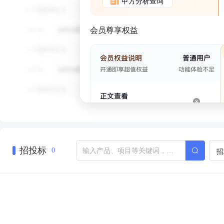
甲方分析查询
会员尊享权益
招投标
招
0