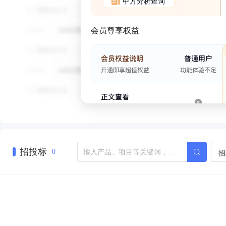
甲方分析查询
会员尊享权益
招投标
招
0