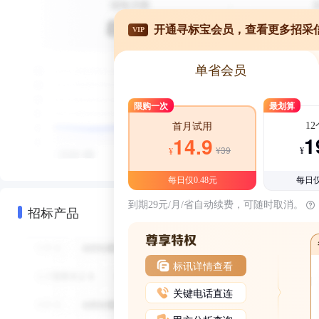
开通寻标宝会员，查看更多招采
VIP
单省会员
限购一次
最划算
1
首月试用
1
14.9
¥39
¥
¥
每日仅0.48元
每日仅
到期29元/月/省自动续费，可随时取消。
招标产品
标讯详情查看
关键电话直连