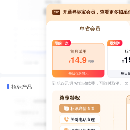
开通寻标宝会员，查看更多招采
VIP
单省会员
限购一次
最划算
1
首月试用
1
14.9
¥39
¥
¥
每日仅0.48元
每日仅
到期29元/月/省自动续费，可随时取消。
招标产品
标讯详情查看
关键电话直连