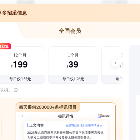
更多招采信息
全国会员
最划算
12个月
1个月
3个月
199
39
99
¥
¥
¥
每日仅0.55元
每日仅1.26元
每日仅1.08元
时取消。