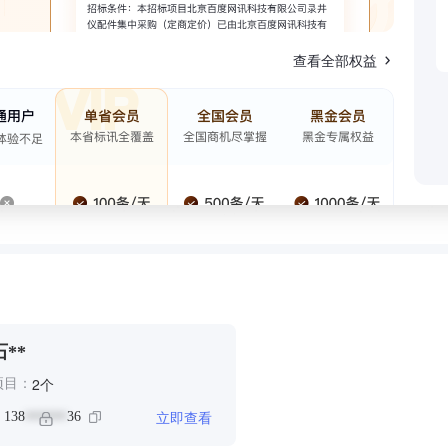
查看全部权益
石**
个
2
项目：
立即查看
：
138
36
******