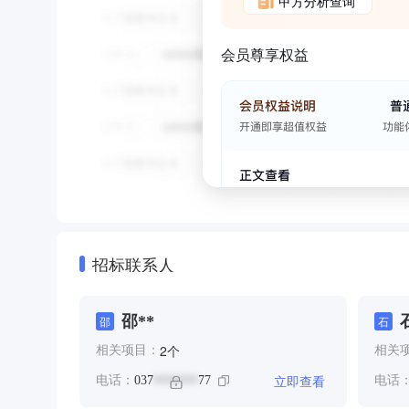
甲方分析查询
会员尊享权益
招标联系人
邵**
邵
石
个
2
相关项目：
相关
立即查看
电话：
037
77
电话
*******