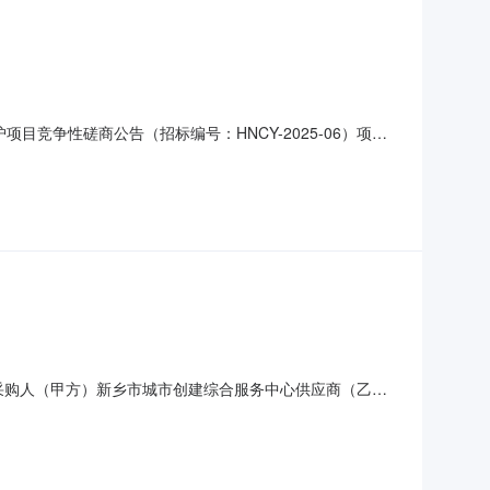
项目竞争性磋商公告（招标编号：HNCY-2025-06）项目
项目资金来源为国有资金19.8万元，招标人为新乡市城市创
公益广告新增、维护项目具体详见竞争性磋商文件范围：本招
2.0采购人（甲方）新乡市城市创建综合服务中心供应商（乙方)
提供的政府采购合同是按照《中华人民共和国政府采购法实施条例》
/deliA3/70g/2包/500张/包/