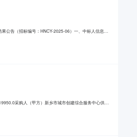
果公告（招标编号：HNCY-2025-06）一、中标人信息：
二、其他：一、采购项目名称：新乡市区2025年度公益广告新
024年6月5日评审地点：河南诚誉招标代
）19950.0采购人（甲方）新乡市城市创建综合服务中心供应
明本页面提供的政府采购合同是按照《中华人民共和国政府采购法
价商品数量惠普（HP）Z2G9塔式图形工作站Deeps