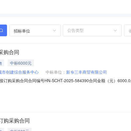
招标单位
采购合同
物
中标6000元
城市创建综合服务中心
中标单位：
新乡三丰商贸有限公司
采购合同合同编号HN-SCHT-2025-584390合同金额（元）60
11-0410:57:38合同附件（点击可下载或查看）免责声明本页面提供
负责，亦不承担任何法律责任。商品名称商品品牌商品单价商品数量复印纸阿芙罗/
订购采购合同