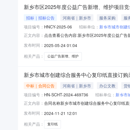
新乡市区2025年度公益广告新增、维护项目
招标｜招标公告
河南省｜新乡市
服务采购
服
项目编号：
HNCY-2025-06
招标单位：
新乡市城市创建
点击查看公告内容:新乡市区2025年度公益广告新
正文内容：
所在地区：河南省,新乡市一、招标条件本新乡市
发布时间：
2025-05-24 01:04
建综合服务中心。本项目已具备招标条件，现招
标项目划
相关产品：
公益广告新增、维护
新乡市城市创建综合服务中心复印纸直接订购
中标｜合同公告
河南省｜新乡市
办公文教
货
项目编号：
HN-SCHT-2024-469736
招标单位：
新乡市
合同名称新乡市城市创建综合服务中心复印纸直接订购
正文内容：
河南省网采商贸有限责任公司合同公告日期2024
发布时间：
2024-11-21 12:01
的要求由采购人发布的，陕西省政府采购网表示内容概
相关产品：
复印纸