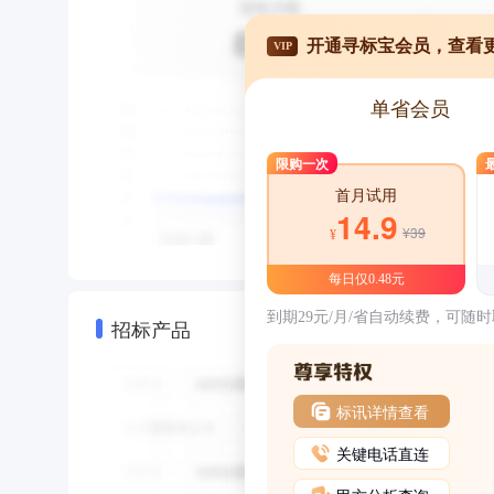
开通寻标宝会员，查看
VIP
单省会员
限购一次
首月试用
14.9
¥39
¥
每日仅0.48元
到期29元/月/省自动续费，可随
招标产品
标讯详情查看
关键电话直连