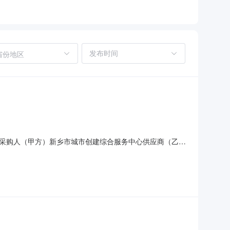
省份地区
00.0采购人（甲方）新乡市城市创建综合服务中心供应商（乙
的政府采购合同是按照《中华人民共和国政府采购法实施条例》的
AphroditeA4/70g/8包/500