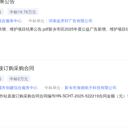
结果公告
务
中标19.76万元
综合服务中心
中标单位：
河南金意轩广告有限公司
增、维护项目结果公告.pdf新乡市区2025年度公益广告新增、维护项目结
新增、维护项目:中标人：河南金意轩广告有限公司中标价格：19.755万元
-06三、采购公告发布日期：2025年5月23日四、评审信息：评审时间：2
接订购采购合同
务
中标2万元
城市创建综合服务中心
中标单位：
新乡市海德电子科技有限公司
接订购采购合同合同编号HN-SCHT-2025-522219合同金额（元
期2025-06-0509:47:24合同附件（点击可下载或查看）免责声
购网表示内容概不负责，亦不承担任何法律责任。商品名称商品品牌商品单