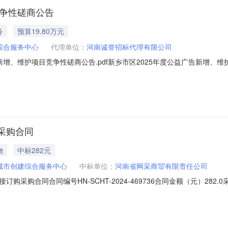
竞争性磋商公告
务
预算19.80万元
综合服务中心
代理单位：
河南诚誉招标代理有限公司
增、维护项目竞争性磋商公告.pdf新乡市区2025年度公益广告新增、维护
区2025年度公益广告新增、维护项目已由项目审批/核准/备案机关批准，
标方式为公开招标。二、项目概况和招标范围规模：新乡市区2025年度
采购合同
物
中标282元
城市创建综合服务中心
中标单位：
河南省网采商贸有限责任公司
采购合同合同编号HN-SCHT-2024-469736合同金额（元）28
-11-2111:10:48合同附件（点击可下载或查看）免责声明本页面
不负责，亦不承担任何法律责任。商品名称商品品牌商品单价商品数量复印纸得力