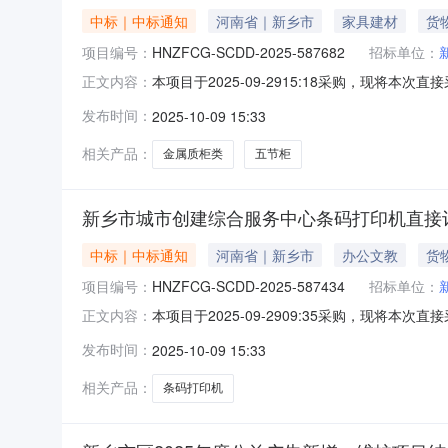
中标｜中标通知
河南省｜新乡市
家具建材
货
项目编号：
HNZFCG-SCDD-2025-587682
招标单位：
本项目于2025-09-2915:18采购，现将本
正文内容：
580.00采购计划编号：新乡政采网上商城采购-
发布时间：
2025-10-09 15:33
（三）采购需求：1.商品参数需求商品名称技
相关产品：
金属质柜类
五节柜
新乡市城市创建综合服务中心条码打印机直接
中标｜中标通知
河南省｜新乡市
办公文教
货
项目编号：
HNZFCG-SCDD-2025-587434
招标单位：
本项目于2025-09-2909:35采购，现将本
正文内容：
1,500.00采购计划编号：NZC2025-A0
发布时间：
2025-10-09 15:33
购需求：1.商品参数需求商品名称技术规格数量
相关产品：
条码打印机