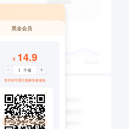
黑金会员
14.9
¥
支付后可进行选择生效省份