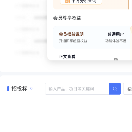
甲方分析查询
会员尊享权益
招投标
招
0