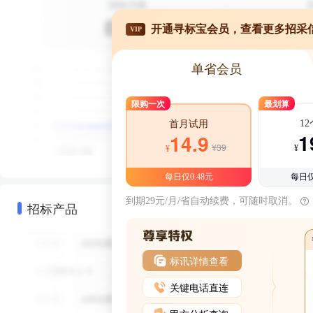
开通寻标宝会员，查看更多招采
VIP
单省会员
限购一次
最划算
1
首月试用
1
14.9
¥39
¥
¥
每日仅0.48元
每日仅
到期29元/月/省自动续费，可随时取消。
招标产品
标讯详情查看
关键电话直连