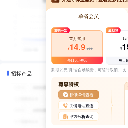
单省会员
限购一次
最划算
1
首月试用
1
14.9
¥39
¥
¥
每日仅0.48元
每日仅
到期29元/月/省自动续费，可随时取消。
招标产品
标讯详情查看
关键电话直连
甲方分析查询