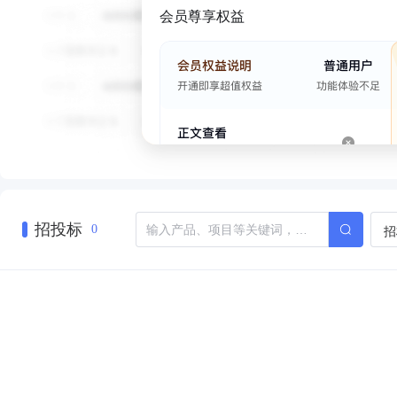
会员尊享权益
招投标
招
0