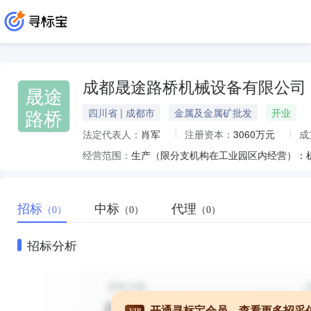
成都晟途路桥机械设备有限公司
晟途
路桥
四川省 | 成都市
金属及金属矿批发
开业
法定代表人：
肖军
注册资本：
3060万元
成
经营范围：
生产（限分支机构在工业园区内经营）：
招标
中标
代理
（0）
（0）
（0）
招标分析
开通寻标宝会员，查看更多招采
VIP