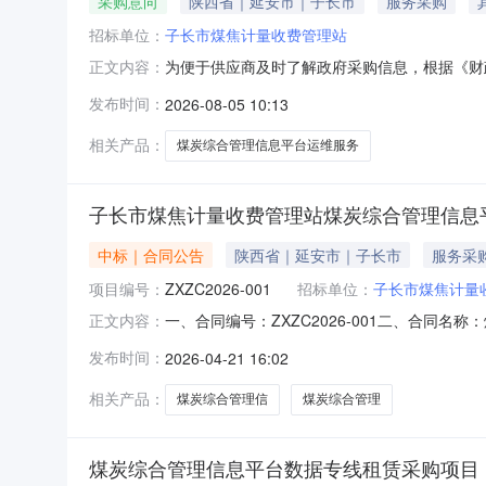
采购意向
陕西省｜延安市｜子长市
服务采购
招标单位：
子长市煤焦计量收费管理站
为便于供应商及时了解政府采购信息，根据《财政
正文内容：
批）采购意向公开如下：序号采购项目名称采购
发布时间：
2026-08-05 10:13
年主要功能或目标：/需满足的要求：/345.0
市煤焦计量收费管理
相关产品：
煤炭综合管理信息平台运维服务
子长市煤焦计量收费管理站煤炭综合管理信息
中标｜合同公告
陕西省｜延安市｜子长市
服务采
项目编号：
ZXZC2026-001
招标单位：
子长市煤焦计量
一、合同编号：ZXZC2026-001二、合同
正文内容：
购项目五、合同主体采购人(甲方)：子长市煤焦计
发布时间：
2026-04-21 16:02
址：陕西省延安市宝塔区双拥大道66号联系方式：1
相关产品：
煤炭综合管理信
煤炭综合管理
煤炭综合管理信息平台数据专线租赁采购项目