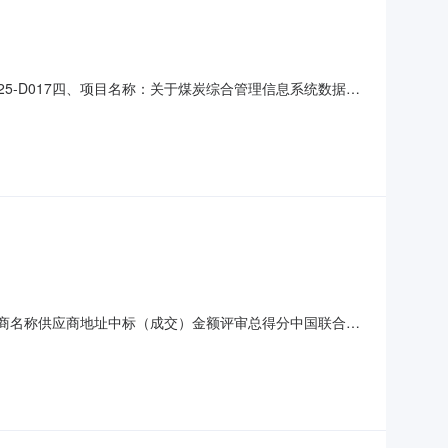
025-D017四、项目名称：关于煤炭综合管理信息系统数据专
乙方)：中国移动通信集团陕西有限公司延安分公司地址：延安市
务要求111(批)￥560,700.0
供应商名称供应商地址中标（成交）金额评审总得分中国联合网
煤炭综合管理信息平台数据专线租赁采购项目):服务类（中国联合网
传输服务煤炭综合管理信息平台数据专线租赁详见磋商文件满