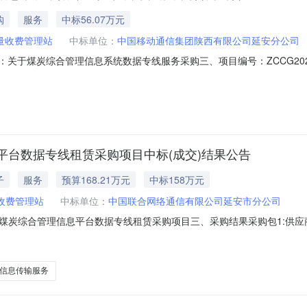
购
服务
中标56.07万元
量收费管理站
中标单位：
中国移动通信集团陕西有限公司延安分公司
同名称：关于煤炭综合管理信息系统数据专线服务采购三、项目编号：ZCCG2
焦计量收费管理站地址：子长县联系方式：0911-7113770供应商(
六、合同主要信息主要标的：序号名称数量(单位)单价(元)总价(元)规格型号/服
台数据专线租赁采购项目中标(成交)结果公告
子
服务
预算168.21万元
中标158万元
收费管理站
中标单位：
中国联合网络通信有限公司延安市分公司
目名称：煤炭综合管理信息平台数据专线租赁采购项目三、采购结果采购包1:
大道66号1,580,000.00元82.91四、主要标的信息合同包1(
采购标的服务范围服务要求服务时间服务标准金额(元)1其他电信和信息
信息传输服务