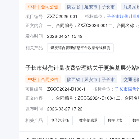
中标｜合同公告
陕西省｜延安市｜子长市
服务采
项目编号：
ZXZC2026-001
招标单位：
子长市煤焦计量
一、合同编号：ZXZC2026-001二、合同
正文内容：
购项目五、合同主体采购人（甲方）：子长市煤焦
发布时间：
2026-04-21 15:49
公司地址：陕西省延安市宝塔区双拥大道66号联
主要标
相关产品：
煤炭综合管理信息平台数据专线租赁
子长市煤焦计量收费管理站关于更换基层分站电
中标｜合同公告
陕西省｜延安市｜子长市
交通运
项目编号：
ZCCG2024-D108-1
招标单位：
子长市煤焦
一、合同编号：ZCCG2024-D108-1二、
正文内容：
采购项目(二次)五、合同主体采购人(甲方)：子
发布时间：
2026-03-27 17:22
头市稀土高新区交界营子旧党校院内联系方式：147
相关产品：
电子汽车衡
数字传感器
数字仪表
数