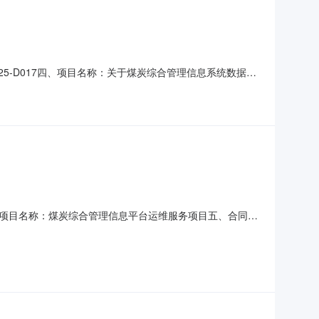
025-D017四、项目名称：关于煤炭综合管理信息系统数据专
商（乙方）：中国移动通信集团陕西有限公司延安分公司地址：
同主要标的数量：1.0000批主要标的单价：56070
29四、项目名称：煤炭综合管理信息平台运维服务项目五、合同主
和信供应链管理有限责任公司地址：子长市齐家湾郭氏商住楼联
主要标的数量：1.0000项主要标的单价：109200