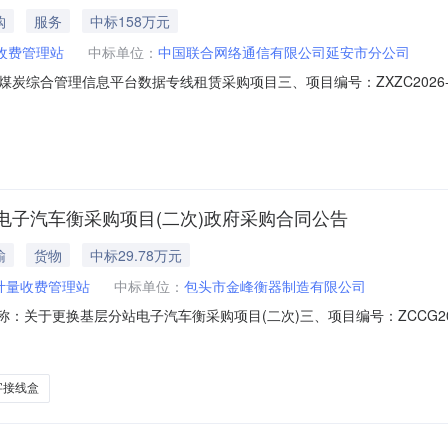
购
服务
中标158万元
收费管理站
中标单位：
中国联合网络通信有限公司延安市分公司
名称：煤炭综合管理信息平台数据专线租赁采购项目三、项目编号：ZXZC20
计量收费管理站地址：子长市农科所家属楼二楼联系方式：0911-711
系方式：18691111668六、合同主要信息主要标的名称：煤炭综合
子汽车衡采购项目(二次)政府采购合同公告
输
货物
中标29.78万元
计量收费管理站
中标单位：
包头市金峰衡器制造有限公司
合同名称：关于更换基层分站电子汽车衡采购项目(二次)三、项目编号：ZCCG2
长市煤焦计量收费管理站地址：子长县联系方式：0911-7113770供应
47231257六、合同主要信息主要标的：序号名称数量(单位)单价(元)
字接线盒