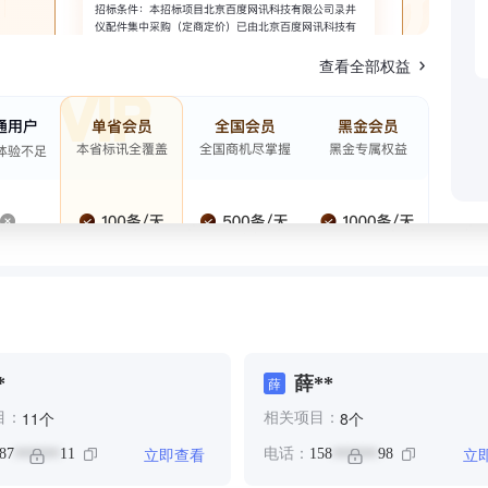
查看全部权益
*
薛**
薛
个
个
11
8
目：
相关项目：
立即查看
立
87
11
电话：
158
98
******
******