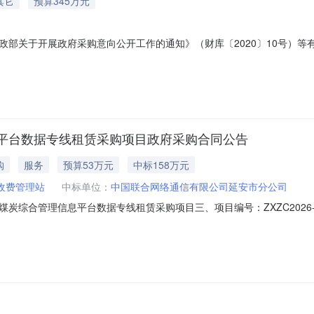
其它
预算345万元
部关于开展政府采购意向公开工作的通知》（财库〔2020〕10号）等有
需求概况预算金额(万元)预计采购时间备注1煤炭综合管理信息平台运维
000002026年09月无本次公开的采购意向是本单位政府采购工作的初
平台数据专线租赁采购项目政府采购合同公告
购
服务
预算53万元
中标158万元
收费管理站
中标单位：
中国联合网络通信有限公司延安市分公司
名称：煤炭综合管理信息平台数据专线租赁采购项目三、项目编号：ZXZC20
量收费管理站地址：子长市农科所家属楼二楼联系方式：0911-71137
8691111668六、合同主要信息主要标的：序号名称数量(单位)单价(