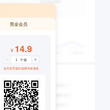
黑金会员
14.9
¥
支付后可进行选择生效省份