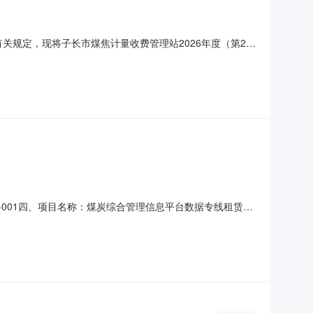
关规定，现将子长市煤焦计量收费管理站2026年度（第2
服务采购内容：煤炭综合管理信息平台运维服务采购数量：3
步安排，具体采购项目情况以相关采购公告和采购文件为准。子长
26-001四、项目名称：煤炭综合管理信息平台数据专线租赁采
70供应商(乙方)：中国联合网络通信有限公司延安市分公司地
元)总价(元)规格型号/服务要求1煤炭综合管理信