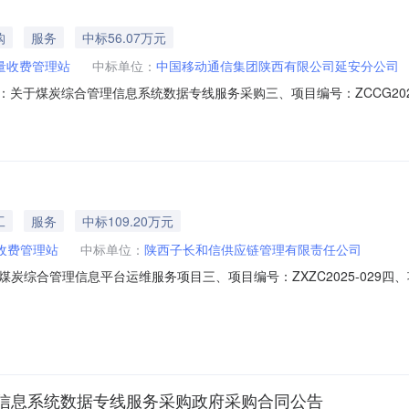
购
服务
中标56.07万元
量收费管理站
中标单位：
中国移动通信集团陕西有限公司延安分公司
同名称：关于煤炭综合管理信息系统数据专线服务采购三、项目编号：ZCCG2
煤焦计量收费管理站地址：子长县联系方式：0911-7113770供应
118050六、合同主要信息主要标的名称：1规格型号（或服务要求）：详见合
工
服务
中标109.20万元
收费管理站
中标单位：
陕西子长和信供应链管理有限责任公司
名称：煤炭综合管理信息平台运维服务项目三、项目编号：ZXZC2025-0
址：子长市联系方式：0911-7113770供应商（乙方）：陕西子长
主要标的名称：煤炭综合管理信息平台运维服务规格型号（或服务要求）：详见合同
信息系统数据专线服务采购政府采购合同公告