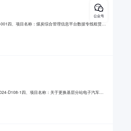
公众号
26-001四、项目名称：煤炭综合管理信息平台数据专线租赁采
3770供应商（乙方）：中国联合网络通信有限公司延安市分
管理信息平台数据专线租赁规格型号（或服务要求）：详见合同
024-D108-1四、项目名称：关于更换基层分站电子汽车衡
商(乙方)：包头市金峰衡器制造有限公司地址：内蒙古自治区包
总价(元)规格型号/服务要求1关于更换基