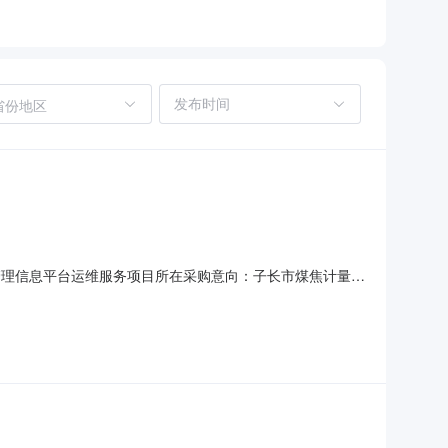
省份地区
合管理信息平台运维服务项目所在采购意向：子长市煤焦计量收
台运维服务预算金额：345.000000万元(人民币)采购品
购时间：2026-09备注：无本次公开的采购意向是