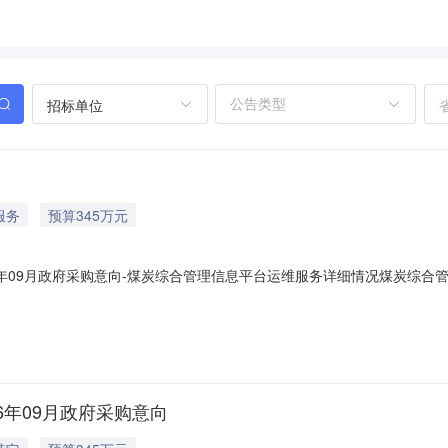
招标单位
服务
预算345万元
026年09月政府采购意向-煤炭综合管理信息平台运维服务详细情况煤炭综
购意向采购单位：子长市煤焦计量收费管理站采购项目名称：煤炭综合管理信息平
运维服务采购数量:3.0000年主要功能或目标:/需满足的要求:/预计采
26年09月政府采购意向