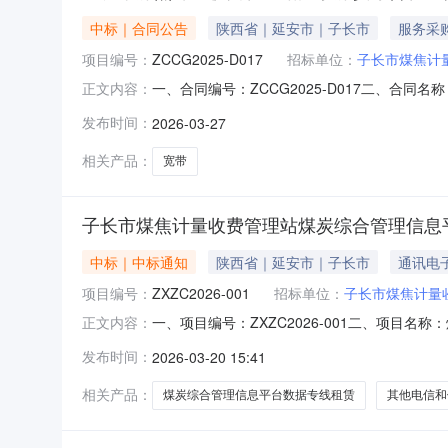
中标｜合同公告
陕西省｜延安市｜子长市
服务采
项目编号：
ZCCG2025-D017
招标单位：
子长市煤焦计
一、合同编号：ZCCG2025-D017二、合
正文内容：
线服务采购五、合同主体采购人(甲方)：子长市煤
发布时间：
2026-03-27
宝塔区中心街移动大厦联系方式：13909118050
相关产品：
宽带
子长市煤焦计量收费管理站煤炭综合管理信息平
中标｜中标通知
陕西省｜延安市｜子长市
通讯电
项目编号：
ZXZC2026-001
招标单位：
子长市煤焦计量
一、项目编号：ZXZC2026-001二、项
正文内容：
络通信有限公司延安市分公司陕西省延安市宝塔区双拥
发布时间：
2026-03-20 15:41
络通信有限公司延安市分公司）品目号品目名称
足采购
相关产品：
煤炭综合管理信息平台数据专线租赁
其他电信和