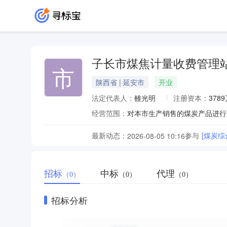
子长市煤焦计量收费管理
市
陕西省 | 延安市
开业
法定代表人：
雒光明
注册资本：
378
经营范围：
最新动态：
参与
[煤炭
2026-08-05 10:16
招标
中标
代理
（0）
（0）
（0）
招标分析