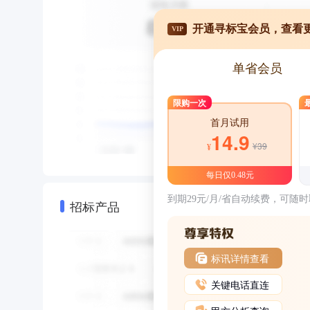
开通寻标宝会员，查看
VIP
单省会员
限购一次
首月试用
14.9
¥39
¥
每日仅0.48元
到期29元/月/省自动续费，可随
招标产品
标讯详情查看
关键电话直连