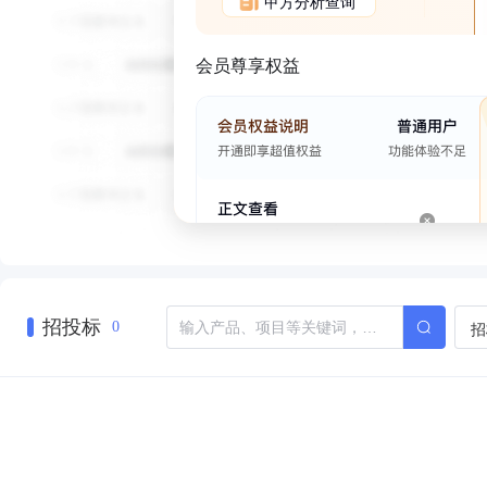
甲方分析查询
会员尊享权益
招投标
招
0