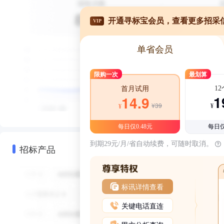
开通寻标宝会员，查看更多招采
VIP
单省会员
限购一次
最划算
1
首月试用
1
14.9
¥39
¥
¥
每日仅0.48元
每日仅
到期29元/月/省自动续费，可随时取消。
招标产品
标讯详情查看
关键电话直连