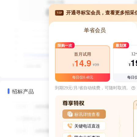
开通寻标宝会员，查看更多招采
VIP
单省会员
限购一次
最划算
1
首月试用
1
14.9
¥39
¥
¥
每日仅0.48元
每日仅
到期29元/月/省自动续费，可随时取消。
招标产品
标讯详情查看
关键电话直连