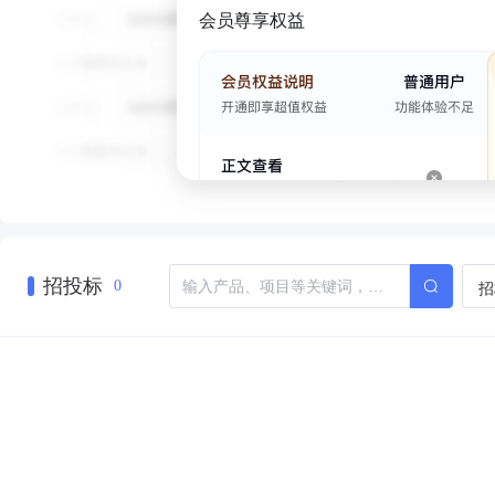
会员尊享权益
招投标
招
0