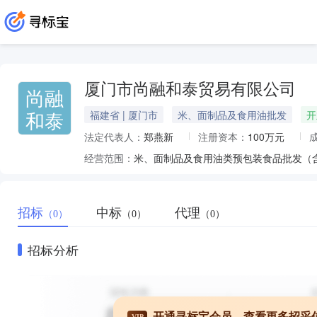
厦门市尚融和泰贸易有限公司
尚融
和泰
福建省 | 厦门市
米、面制品及食用油批发
开
法定代表人：
郑燕新
注册资本：
100万元
经营范围：
招标
中标
代理
（0）
（0）
（0）
招标分析
开通寻标宝会员，查看更多招采
VIP