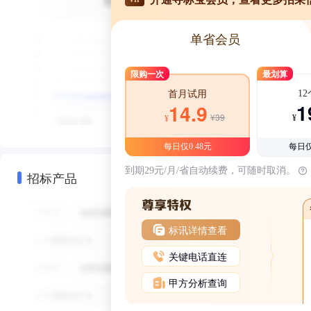
单省会员
限购一次
最划算
1
首月试用
1
14.9
¥39
¥
¥
每日仅0.48元
每日仅
到期29元/月/省自动续费，可随时取消。
招标产品
标讯详情查看
关键电话直连
甲方分析查询