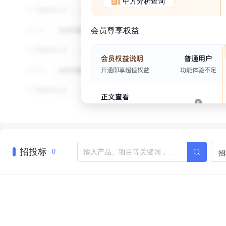
甲方分析查询
会员尊享权益
招投标
招
0