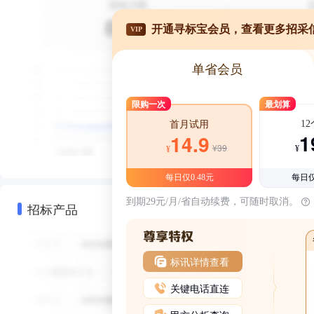
开通寻标宝会员，查看更多招采
VIP
单省会员
限购一次
最划算
1
首月试用
1
14.9
¥39
¥
¥
每日仅0.48元
每日仅
到期29元/月/省自动续费，可随时取消。
招标产品
标讯详情查看
关键电话直连