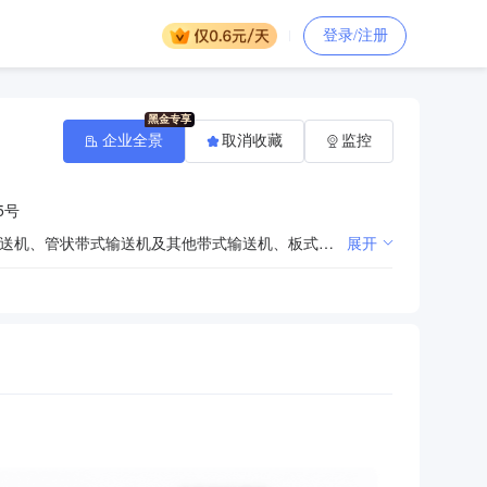
登录/注册
企业全景
取消收藏
监控
5号
固定通用带式输送机、移动带式输送机、波状挡边带式输送机、气垫带式输送机、井巷（下）专用带式输送机、管状带式输送机及其他带式输送机、板式输送机、悬挂及链式输送机、滚轮输送机、货运架空索道、矿山机械、给料机、提升机、电气设备、钢结构的设计、制造、安装、调试、维修、保养，销售自产产品，带式输送机械领域内的技术开发、技术咨询、技术转让、技术服务，从事货物及技术的进出口业务，机电设备安装建设工程专业施工。【依法须经批准的项目，经相关部门批准后方可开展经营活动】
展开