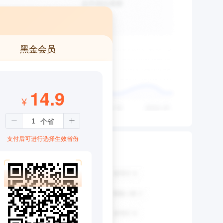
黑金会员
14.9
¥
支付后可进行选择生效省份