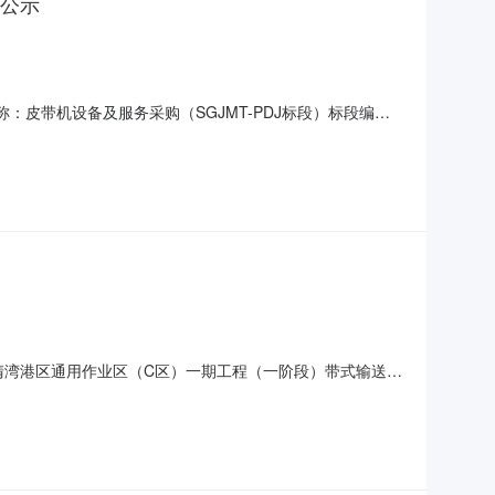
果公示
称：皮带机设备及服务采购（SGJMT-PDJ标段）标段编
皮带机设备及服务采购（SGJMT-PDJ标段）第一中标候选
二中标候选人：江苏山鑫重工有限公司，预期中
乐清湾港区通用作业区（C区）一期工程（一阶段）带式输送机
购（第二次）开标记录表建设单位：温州港集团有限公司开标
有限公司完好502021年12月1日进场安装（如时间延后，