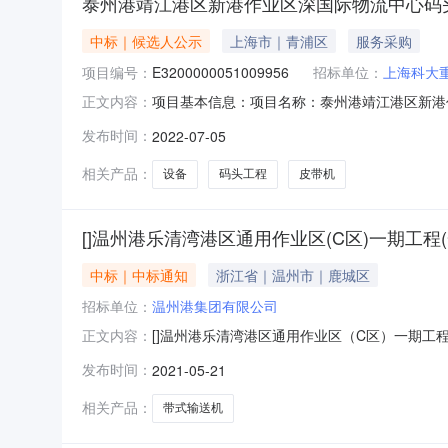
泰州港靖江港区新港作业区深国际物流中心码头工
中标｜候选人公示
上海市｜青浦区
服务采购
项目编号：
E3200000051009956
招标单位：
上海科大
项目基本信息：项目名称：泰州港靖江港区新港作业区
正文内容：
号：E3200000051009956001014
发布时间：
2022-07-05
人：四川省自贡运输机械集团股份有限公司，预期中
相关产品：
设备
码头工程
皮带机
[]温州港乐清湾港区通用作业区(C区)一期工程
中标｜中标通知
浙江省｜温州市｜鹿城区
招标单位：
温州港集团有限公司
[]温州港乐清湾港区通用作业区（C区）一期工
正文内容：
采购（第二次）第1标段开标记录公示附件五：
发布时间：
2021-05-21
时间：2021年5月19日10时00分序号单位
具体以业主通知时间
相关产品：
带式输送机