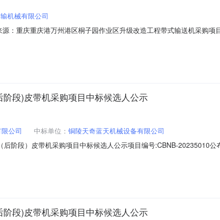
运输机械有限公司
001信息来源：重庆重庆港万州港区桐子园作业区升级改造工程带式输送机采购项
2室开标时间2023-03-1009:30开标记录内容投标人名称:衡阳运输机械有限
准和验收规范要求。;保证金金额:0.00元,投标文件递交时间:ThuMar09
(后阶段)皮带机采购项目中标候选人公示
有限公司
中标单位：
铜陵天奇蓝天机械设备有限公司
段）皮带机采购项目中标候选人公示项目编号:CBNB-20235010公布日
标人为温州港南岳港务有限公司，委托宁波中基国际招标有限公司进行招标
》规定，予以公示，公示期限自2023年2月17日开始三个工作日。投标
(后阶段)皮带机采购项目中标候选人公示