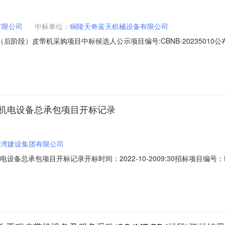
有限公司
中标单位：
铜陵天奇蓝天机械设备有限公司
段）皮带机采购项目中标候选人公示项目编号:CBNB-20235010公布日
标人为温州港南岳港务有限公司，委托宁波中基国际招标有限公司进行招标
》规定，予以公示，公示期限自2023年2月17日开始三个工作日。投标
程机电设备总承包项目开标记录
港湾建设集团有限公司
总承包项目开标记录开标时间：2022-10-2009:30招标项目编号：E45
0开标记录内容投标人名称:山东港湾建设集团有限公司;项目负责人:;报价:0.00元
司;项目负责人:;报价:184680000.00元/%;工期:270日历天;质