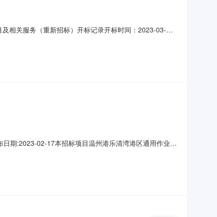
目及相关服务（重新招标）开标记录开标时间：2023-03-
公司;项目负责人:0;报价:12862272.00元/%;工期:合
22:17
期:2023-02-17本招标项目温州港乐清湾港区通用作业区
代理，于2023年2月17日在乐清市公共资源交易中心开
人和其他利害关系人对评标结果有异议的，应当在公示期间先