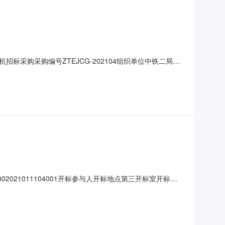
采购采购编号ZTEJCG-202104组织单位中铁二局设
-27采购名称中铁二局集团有限公司成都紫瑞项目连续皮带输送
（ZTEJCG-202104）各投标人：中铁二局集团有限
02021011104001开标参与人开标地点第三开标室开标时
100000.00元,投标文件递交时间:2021-02-