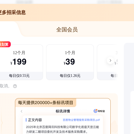
更多招采信息
全国会员
最划算
12个月
1个月
3个月
199
39
99
¥
¥
¥
每日仅0.55元
每日仅1.26元
每日仅1.08元
时取消。