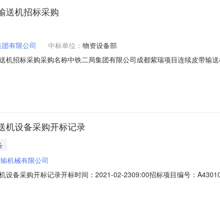
输送机招标采购
集团有限公司
中标单位：
物资设备部
机招标采购采购名称中铁二局集团有限公司成都紫瑞项目连续皮带输送机招标
局集团有限公司成都紫瑞项目连续皮带输送机招标采购发布时间：2021-04
CG-202104公告内文中铁二局集团有限公司皮带输送机招标采购结果公示
送机设备采购开标记录
备
运输机械有限公司
购开标记录开标时间：2021-02-2309:00招标项目编号：A43010
衡阳运输机械有限公司;项目负责人:张晓华;报价:0.00元;工期:日历天;保证金金额:
限公司;项目负责人:卢宇航;报价:0.00元;工期:日历天;保证金金额:0.0