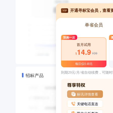
开通寻标宝会员，查看
VIP
单省会员
限购一次
首月试用
14.9
¥39
¥
每日仅0.48元
到期29元/月/省自动续费，可随
招标产品
标讯详情查看
关键电话直连