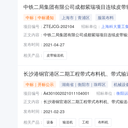
中铁二局集团有限公司成都紫瑞项目连续皮带
中标｜中标通知
上海市｜青浦区
服装布料
项目编号：
ZTEJCG-202104
招标单位：
上海科大重工
中铁二局集团有限公司成都紫瑞项目连续皮带输送
正文内容：
备部发布时间2021-04-27中标公示中铁二
发布时间：
2021-04-27
机招标采购组织单位中铁二局设备部采购编号ZTEJ
相关产品：
皮带输送机
长沙港铜官港区二期工程带式布料机、带式输
中标｜开标公示
湖南省｜衡阳市｜珠晖区
机械设
项目编号：
A4301002021011104001
招标单位：
衡阳
长沙港铜官港区二期工程带式布料机、带式输送机设备采
正文内容：
间2021-02-2309:00开标记录内容投标人名称:
发布时间：
2021-02-23
210924:56:54,投标人名称:上海科大重工集团有
相关产品：
设备
输送机
工程
布料机