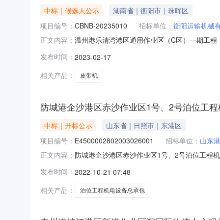
中标｜候选人公示
湖南省｜衡阳市｜珠晖区
项目编号：
CBNB-20235010
招标单位：
衡阳运输机械
温州港乐清湾港区通用作业区（C区）一期工程（后阶
正文内容：
（C区）一期工程（后阶段）皮带机采购项目，招
发布时间：
2023-02-17
标。现按《中华人民共和国招标投标法实施条例
向招标人提
相关产品：
皮带机
防城港企沙港区赤沙作业区1号、2号泊位工
中标｜开标公示
山东省｜日照市｜东港区
项目编号：
E4500002802003026001
招标单位：
山东
防城港企沙港区赤沙作业区1号、2号泊位工程机电设备
正文内容：
（不见面开标室）开标时间2022-10-2009:3
发布时间：
2022-10-21 07:48
递交时间:未上传,投标人名称:中交第一航务工程局有限公
相关产品：
泊位工程机电设备总承包