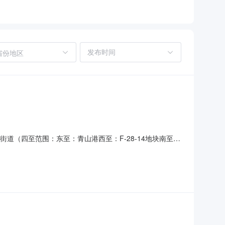
省份地区
街道（四至范围：东至：青山港西至：F-28-14地块南至：
详见立项文件。报建受理部门:上海市建筑建材业受理服务中心青