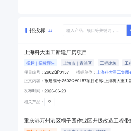
招投标
22
上海科大重工新建厂房项目
招标｜招标预告
上海市｜青浦区
工程建筑
工
项目编号：
2602QP0157
招标单位：
上海科大重工集团
报建编号:2602QP0157项目名称:上海科
正文内容：
崧辉路北至：崧达路）总投资(万元):8500.
发布时间：
2026-06-23
浦区分中心
相关产品：
空
重庆港万州港区桐子园作业区升级改造工程带