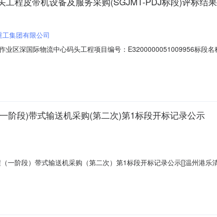
程皮带机设备及服务采购(SGJMT-PDJ标段)评标结
重工集团有限公司
深国际物流中心码头工程项目编号：E3200000051009956标段名
详细说明：经评标委员会评审,泰州港靖江港区新港作业区深国际物流中心码头工程,
标价格111854996(元(价格)或%(费率)).项目负责人：桂大坚第
(一阶段)带式输送机采购(第二次)第1标段开标记录公示
程（一阶段）带式输送机采购（第二次）第1标段开标记录公示[]温州港
温州港乐清湾港区通用作业区（C区）一期工程（一阶段）带式输送机采
名称密封情况投标保证金（万元）交货期投标报价（元）签名电话1衡阳运输机械