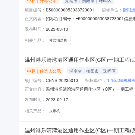
中标｜开标公示
湖南省｜衡阳市｜珠晖区
项目编号：
E5000000053038723001
招标单位：
衡阳
招标项目编号：E5000000053038723
正文内容：
1009:30信息来源：重庆开标参与人开标地点万州开标
发布时间：
2023-03-10
同签订后6个日历天;质量要求:达到或高于国家质量标
相关产品：
带式输送机
温州港乐清湾港区通用作业区(C区)一期工程
中标｜候选人公示
湖南省｜衡阳市｜珠晖区
项目编号：
CBNB-20235010
招标单位：
衡阳运输机械
温州港乐清湾港区通用作业区（C区）一期工程（后阶
正文内容：
（C区）一期工程（后阶段）皮带机采购项目，招
发布时间：
2023-02-17
标。现按《中华人民共和国招标投标法实施条例
向招标人提
相关产品：
皮带机
温州港乐清湾港区通用作业区(C区)一期工程