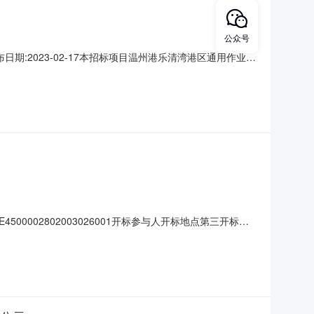
公众号
期:2023-02-17本招标项目温州港乐清湾港区通用作业区
代理，于2023年2月17日在乐清市公共资源交易中心开
人和其他利害关系人对评标结果有异议的，应当在公示期间先
00002802003026001开标参与人开标地点第三开标室
/%;工期:日历天;质量要求:;保证金金额:0.00元,投标文件