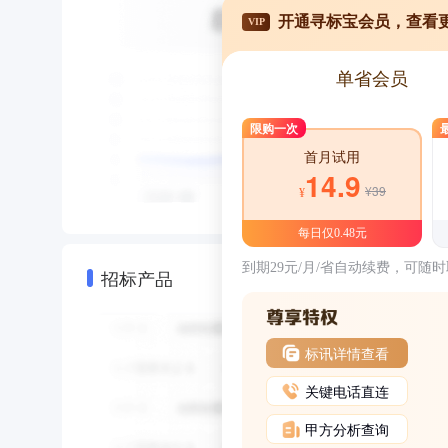
开通寻标宝会员，查看
VIP
单省会员
限购一次
首月试用
14.9
¥39
¥
每日仅0.48元
到期29元/月/省自动续费，可随
招标产品
标讯详情查看
关键电话直连
甲方分析查询