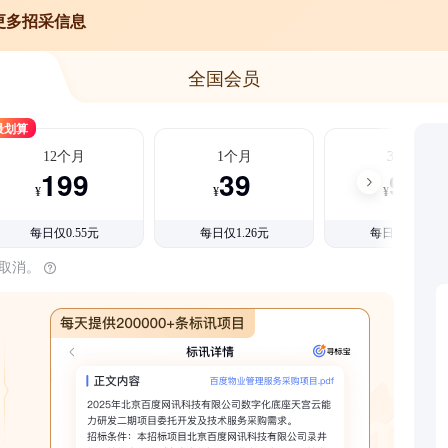
更多招采信息
全国会员
最划算
12个月
1个月
3个月
199
39
99
¥
¥
¥
每日仅0.55元
每日仅1.26元
每日仅1.08元
时取消。