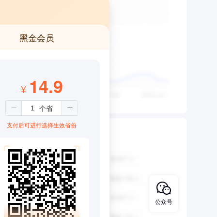
黑金会员
14.9
¥
支付后可进行选择生效省份
公众号