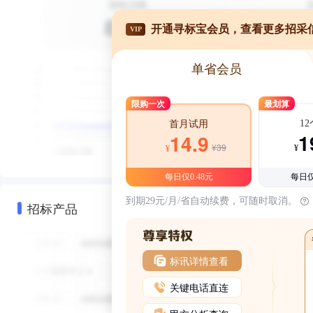
开通寻标宝会员，查看更多招采
VIP
单省会员
限购一次
最划算
1
首月试用
1
14.9
¥39
¥
¥
每日仅0.48元
每日仅
到期29元/月/省自动续费，可随时取消。
招标产品
标讯详情查看
关键电话直连