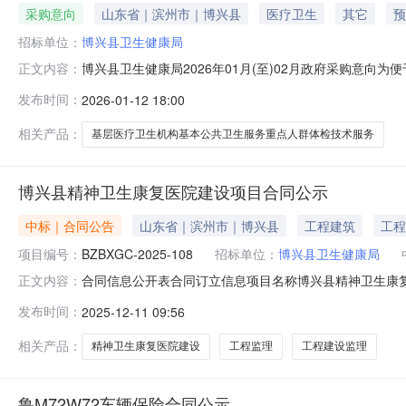
采购意向
山东省｜滨州市｜博兴县
医疗卫生
其它
预
招标单位：
博兴县卫生健康局
博兴县卫生健康局2026年01月(至)02月政府采购意
正文内容：
定，现将博兴县卫生健康局2026年01月(至)02月政
发布时间：
2026-01-12 18:00
兴县基层医疗卫生机构基本公共卫生服务重点人群体检技
足国家法律法规、行业规
相关产品：
基层医疗卫生机构基本公共卫生服务重点人群体检技术服务
博兴县精神卫生康复医院建设项目合同公示
中标｜合同公告
山东省｜滨州市｜博兴县
工程建筑
工程
项目编号：
BZBXGC-2025-108
招标单位：
博兴县卫生健康局
合同信息公开表合同订立信息项目名称博兴县精神卫生康复医
正文内容：
司合同价款791000.00元订立时间2025年11月19日
发布时间：
2025-12-11 09:56
容/变更后内容/合同违约信息违约条款/处理情况/合同解除
相关产品：
精神卫生康复医院建设
工程监理
工程建设监理
鲁M72W72车辆保险合同公示