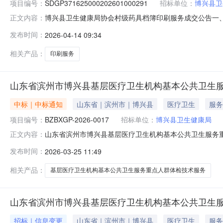
项目编号：
SDGP371625000202601000291
招标单位：
博兴县卫
博兴县卫生健康局协会村级药具档簿印刷服务成交公告一、采购项
正文内容：
卫生健康局四、代理机构：滨州市政府采购中心五、成交日期：2
发布时间：
2026-04-14 09:34
秋街道办事处西隅村印刷厂1.00000019800.00000
相关产品：
印刷服务
山东省滨州市博兴县基层医疗卫生机构基本公共卫生服
中标｜中标通知
山东省｜滨州市｜博兴县
医疗卫生
服务
项目编号：
BZBXGP-2026-0017
招标单位：
博兴县卫生健康局
山东省滨州市博兴县基层医疗卫生机构基本公共卫生服务重点
正文内容：
SDGP371625000202602000003三、项
发布时间：
2026-03-25 11:49
信息：包号采购内容供应商名称地址中标品牌中标金额中标(成交
相关产品：
基层医疗卫生机构基本公共卫生服务重点人群体检技术服务
山东省滨州市博兴县基层医疗卫生机构基本公共卫生
招标｜信息变更
山东省｜滨州市｜博兴县
医疗卫生
服务