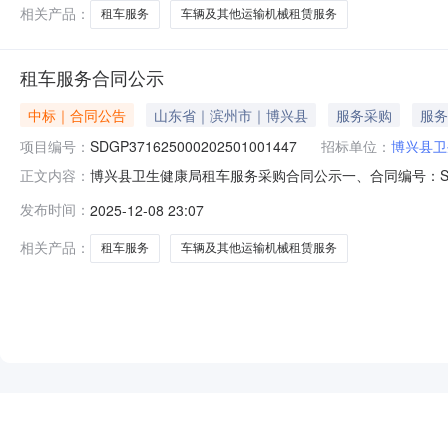
相关产品：
租车服务
车辆及其他运输机械租赁服务
租车服务合同公示
中标｜合同公告
山东省｜滨州市｜博兴县
服务采购
服务
项目编号：
SDGP371625000202501001447
招标单位：
博兴县卫
博兴县卫生健康局租车服务采购合同公示一、合同编号：SDGP371
正文内容：
四、采购项目名称：租车服务五、合同主体采购人：博兴县卫
发布时间：
2025-12-08 23:07
山东省滨州市博兴县锦秋街道博城六路55号联系方式：18
相关产品：
租车服务
车辆及其他运输机械租赁服务
NEW
HOT
5折起