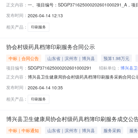
一、项目编号：SDGP371625000202601000
正文内容：
应商地址：山东省-滨州市-博兴县-锦秋街道办事处西隅村
发布时间：
2026-04-14 12:13
标数量计量单位供应商报价(元)是否中标协会村级药具档簿
相关产品：
印刷服务
协会村级药具档簿印刷服务合同公示
中标｜合同公告
山东省｜滨州市｜博兴县
预算1.98万元
项目编号：
SDGP371625000202601000291
招标单位：
博兴县卫
博兴县卫生健康局协会村级药具档簿印刷服务采购合同公示一、合
正文内容：
SDGP371625000202601000291四、采购项
发布时间：
2026-04-14 10:35
（乙方）：博兴县锦秋街道办事处西隅村印刷厂地址：锦秋街
相关产品：
印刷服务
博兴县卫生健康局协会村级药具档簿印刷服务成交公
中标｜中标通知
山东省｜滨州市｜博兴县
服务采购
服务