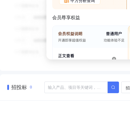
甲方分析查询
会员尊享权益
招投标
招
0