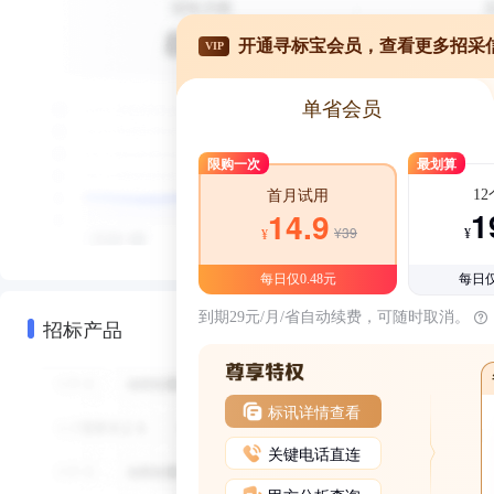
开通寻标宝会员，查看更多招采
VIP
单省会员
限购一次
最划算
1
首月试用
1
14.9
¥39
¥
¥
每日仅0.48元
每日仅
到期29元/月/省自动续费，可随时取消。
招标产品
标讯详情查看
关键电话直连