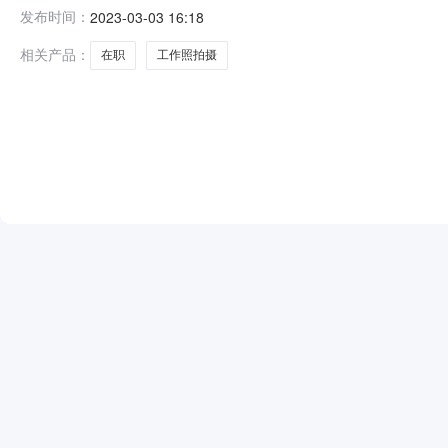
23日三、评标信息：评标日期：2023年03月03日评
发布时间：
2023-03-03 16:18
名称：江阴市视角在线文化传媒有限公司五、本公告期限：2023
相关产品：
在职
工作照拍摄