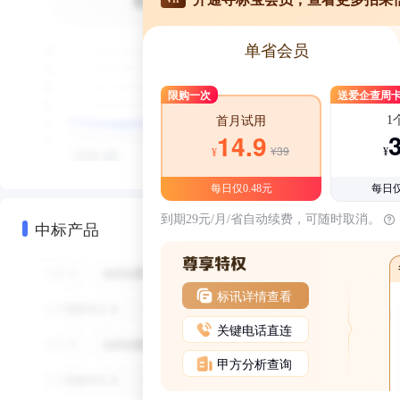
单省会员
限购一次
送爱企查周
1
首月试用
14.9
¥39
¥
¥
每日仅0.48元
每日仅
到期29元/月/省自动续费，可随时取消。
中标产品
标讯详情查看
关键电话直连
甲方分析查询