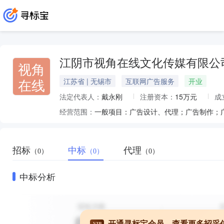
江阴市视角在线文化传媒有限公
视角
在线
江苏省 | 无锡市
互联网广告服务
开业
法定代表人：
戴永刚
注册资本：
15万元
成
经营范围：
招标
中标
代理
（0）
（0）
（0）
中标分析
开通寻标宝会员，查看更多招采
VIP