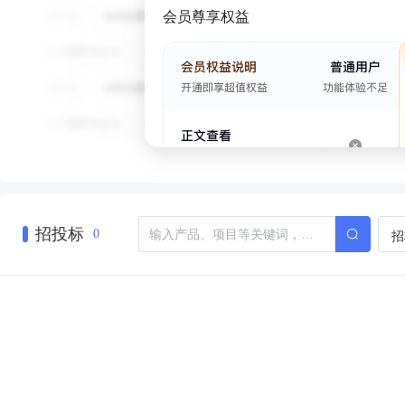
会员尊享权益
招投标
招
0