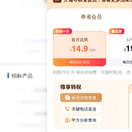
单省会员
限购一次
最划算
1
首月试用
1
14.9
¥39
¥
¥
每日仅0.48元
每日仅
到期29元/月/省自动续费，可随时取消。
招标产品
标讯详情查看
关键电话直连
甲方分析查询