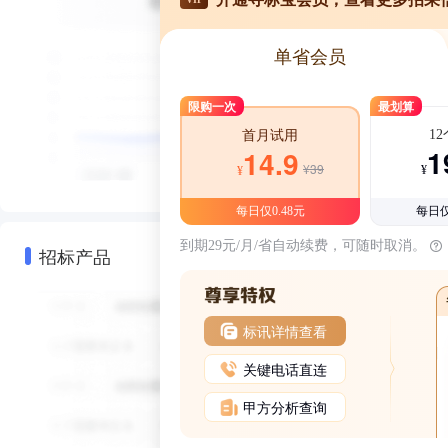
单省会员
限购一次
最划算
1
首月试用
1
14.9
¥39
¥
¥
每日仅0.48元
每日仅
到期29元/月/省自动续费，可随时取消。
招标产品
标讯详情查看
关键电话直连
甲方分析查询