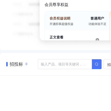
会员尊享权益
招投标
招
0