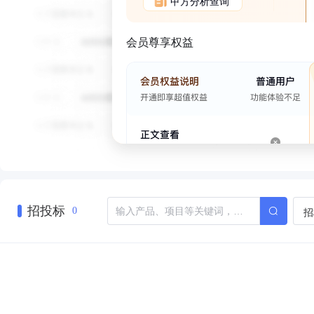
甲方分析查询
会员尊享权益
招投标
招
0