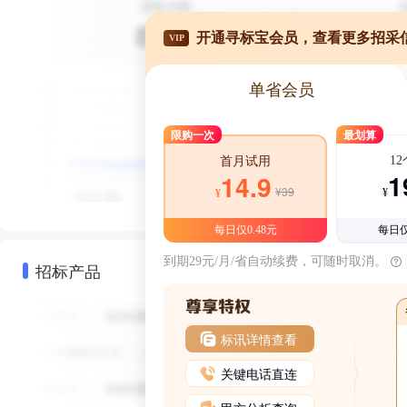
开通寻标宝会员，查看更多招采
VIP
单省会员
限购一次
最划算
1
首月试用
1
14.9
¥39
¥
¥
每日仅0.48元
每日仅
到期29元/月/省自动续费，可随时取消。
招标产品
标讯详情查看
关键电话直连