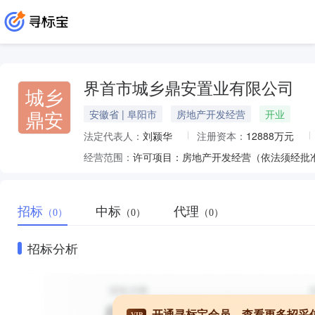
界首市城乡鼎安置业有限公司
城乡
鼎安
安徽省 | 阜阳市
房地产开发经营
开业
法定代表人：
刘颍华
注册资本：
12888万元
经营范围：
招标
中标
代理
（0）
（0）
（0）
招标分析
开通寻标宝会员，查看更多招采
VIP