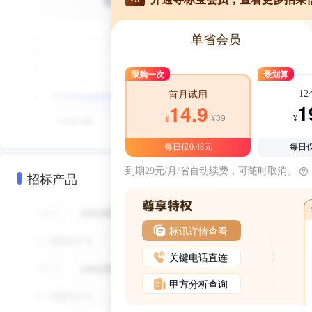
单省会员
限购一次
最划算
1
首月试用
1
14.9
¥39
¥
¥
每日仅0.48元
每日仅
到期29元/月/省自动续费，可随时取消。
招标产品
标讯详情查看
关键电话直连
甲方分析查询