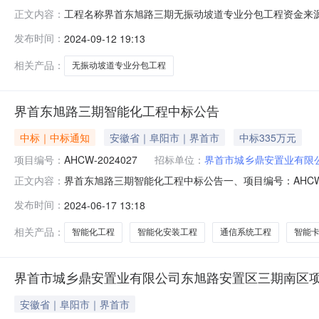
工程名称界首东旭路三期无振动坡道专业分包工程资金来
正文内容：
程部位界首东旭路三期无振1号地块红线范围内，详见图纸清
发布时间：
2024-09-12 19:13
（含人防）54631㎡。；详见招标图纸及招标清单。质
暂定开工日期：2024年9月29
相关产品：
无振动坡道专业分包工程
界首东旭路三期智能化工程中标公告
中标｜中标通知
安徽省｜阜阳市｜界首市
中标335万元
项目编号：
AHCW-2024027
招标单位：
界首市城乡鼎安置业有限
界首东旭路三期智能化工程中标公告一、项目编号：AHCW-
正文内容：
名称：中移建设有限公司供应商地址：北京市海淀区北蜂窝路1
发布时间：
2024-06-17 13:18
名称施工范围施工工期项目经理执业证书1中移建设有限公
相关产品：
智能化工程
智能化安装工程
通信系统工程
智能
界首市城乡鼎安置业有限公司东旭路安置区三期南区
安徽省｜阜阳市｜界首市