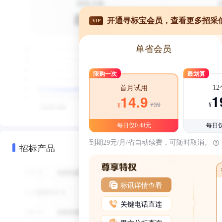
开通寻标宝会员，查看更多招采
VIP
单省会员
限购一次
最划算
1
首月试用
1
14.9
¥39
¥
¥
每日仅0.48元
每日仅
到期29元/月/省自动续费，可随时取消。
招标产品
标讯详情查看
关键电话直连