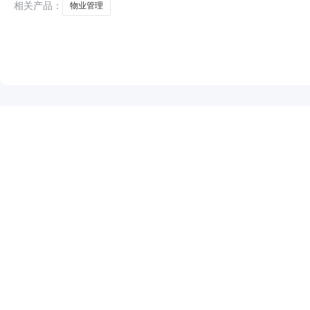
相关产品：
物业管理
NEW
HOT
5折起
暂时没有搜索结果…