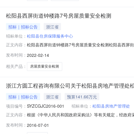
松阳县西屏街道钟楼路7号房屋质量安全检测
招标｜招标公告
浙江省
招标单位：
松阳县住房保障服务中心
松阳县西屏街道钟楼路7号房屋质量安全检测松阳县西屏
正文内容：
（其他（检测检验类））将在丽水市中介服务网上交易平台
发布时间：
2022-02-14
路9号3.中介服务完成期限要求：30天4.报价方式：金额5
送审9.中介选
相关产品：
房屋质量安全检测
浙江方圆工程咨询有限公司关于松阳县房地产管理处
招标｜招标公告
浙江省
预算141.66万元
项目编号：
SYZCGJC2016-001
招标单位：
松阳县房地产管理处
根据《中华人民共和国政府采购法》等有关规定，经政府
正文内容：
理项目进行竞争性磋商，欢迎国内合格的供应商前来磋商。一
发布时间：
2016-07-01
预算金额（万元）简要规格描述或项目基本概况介绍备注1松
1符合《中华人民共和