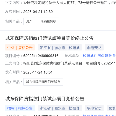
经研究决定现将位于人民大街77、78号进行公开拍租，
正文内容：
铁、制秤、串棕板、弹棉絮等）或文创业态（由认定小组认定）
发布时间：
2026-04-21 12:32
式。有意向者请于2026年4月20日-4月24日携带身份
相关产品：
房产
店铺租赁权
城东保障房指纹门禁试点项目竞价终止公告
中标｜废标公告
浙江省｜丽水市｜松阳县
弱电安防
项目编号：
62025112486909816
招标单位：
松阳县住房保障服务
松阳县|城东保障房指纹门禁试点项目（项目编号:62025
正文内容：
62025112486909816项目联系人：住保采购项目联系电话
发布时间：
2025-11-24 18:51
11-2711:30二、采购单位信息采购单位名称：松阳
相关产品：
城东保障房指纹门禁试点
城东保障房指纹门禁试点项目竞价公告
招标｜招标公告
浙江省｜丽水市｜松阳县
弱电安防
预算
项目编号：
62025112430873724
招标单位：
松阳县住房保障服务