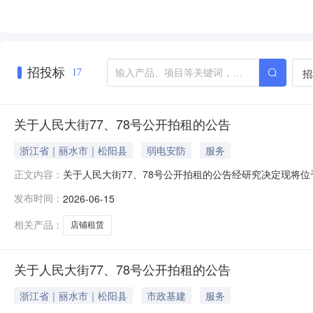
招投标
招
17
关于人民大街77、78号公开拍租的公告
浙江省｜丽水市｜松阳县
弱电安防
服务
关于人民大街77、78号公开拍租的公告经研究决定现将
正文内容：
行）》的通知，本次优先考虑拍租对象为传统业态（打铁
发布时间：
2026-06-15
租标的：（1）人民大街77、78号店铺租赁权,建筑面积约4
6月15日-6月18日
相关产品：
店铺租赁
关于人民大街77、78号公开拍租的公告
浙江省｜丽水市｜松阳县
市政基建
服务