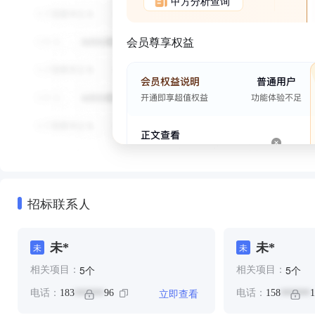
甲方分析查询
会员尊享权益
招标联系人
未*
未*
未
未
个
个
5
5
相关项目：
相关项目：
立即查看
电话：
183
96
电话：
158
1
******
******