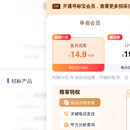
开通寻标宝会员，查看更多招采
VIP
单省会员
限购一次
最划算
1
首月试用
1
14.9
¥39
¥
¥
每日仅0.48元
每日仅
到期29元/月/省自动续费，可随时取消。
招标产品
标讯详情查看
关键电话直连
甲方分析查询