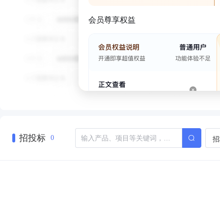
会员尊享权益
招投标
招
0