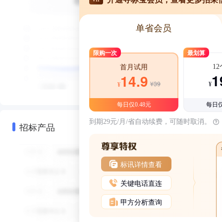
单省会员
限购一次
最划算
1
首月试用
1
14.9
¥39
¥
¥
每日仅0.48元
每日仅
到期29元/月/省自动续费，可随时取消。
招标产品
标讯详情查看
关键电话直连
甲方分析查询