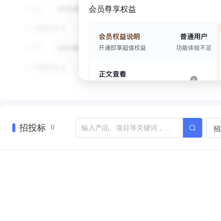
会员尊享权益
招投标
招
0