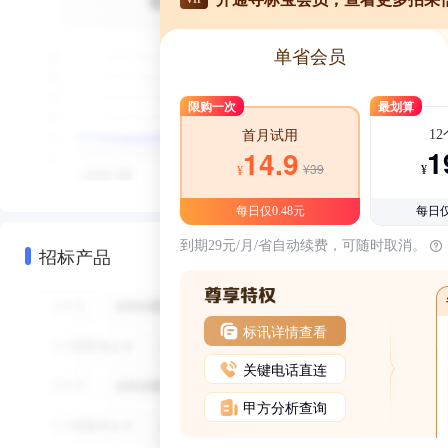
单省会员
限购一次
最划算
1
首月试用
1
14.9
¥39
¥
¥
每日仅0.48元
每日仅
到期29元/月/省自动续费，可随时取消。
招标产品
标讯详情查看
关键电话直连
甲方分析查询