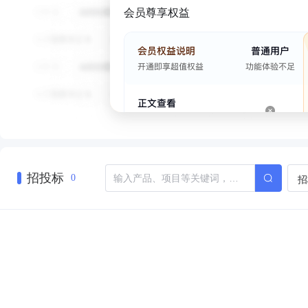
会员尊享权益
招投标
招
0