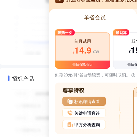
单省会员
限购一次
最划算
1
首月试用
1
14.9
¥39
¥
¥
每日仅0.48元
每日仅
到期29元/月/省自动续费，可随时取消。
招标产品
标讯详情查看
关键电话直连
甲方分析查询