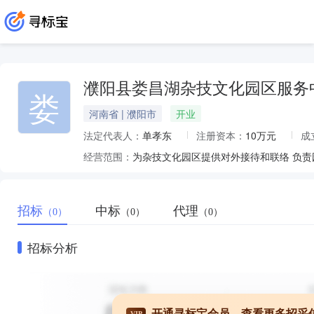
濮阳县娄昌湖杂技文化园区服务
娄
河南省 | 濮阳市
开业
法定代表人：
单孝东
注册资本：
10万元
成
经营范围：
为杂技文化园区提供对外接待和联络 负责
招标
中标
代理
（0）
（0）
（0）
招标分析
开通寻标宝会员，查看更多招采
VIP