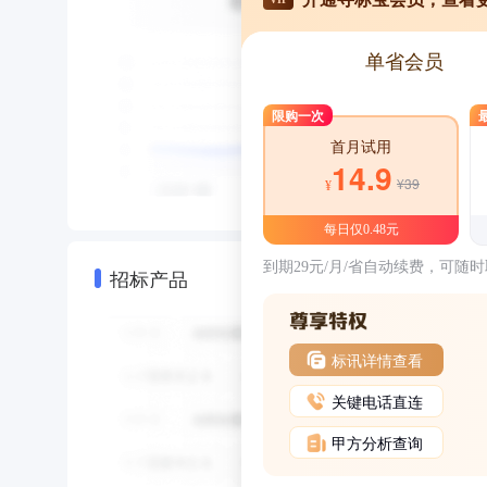
单省会员
限购一次
首月试用
14.9
¥39
¥
每日仅0.48元
到期29元/月/省自动续费，可随
招标产品
标讯详情查看
关键电话直连
甲方分析查询