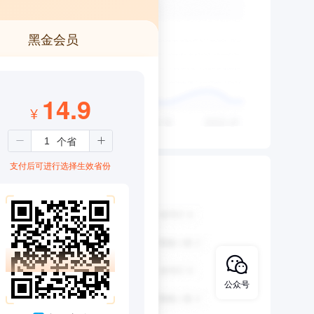
黑金会员
14.9
¥
支付后可进行选择生效省份
公众号