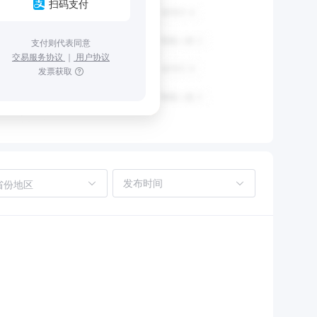
扫码支付
支付则代表同意
交易服务协议
｜
用户协议
发票获取
省份地区