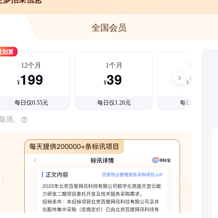
全国会员
最划算
12个月
1个月
3个月
199
39
99
¥
¥
¥
每日仅0.55元
每日仅1.26元
每日仅1.08元
时取消。