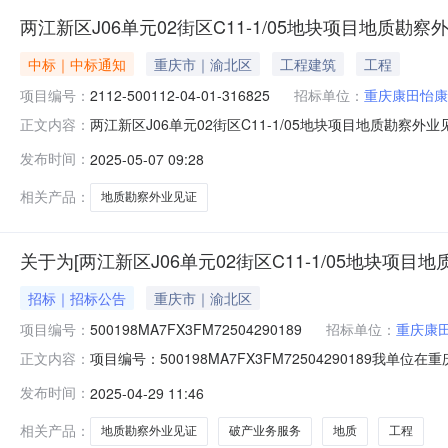
两江新区J06单元02街区C11-1/05地块项目地质勘察
中标｜中标通知
重庆市｜渝北区
工程建筑
工程
项目编号：
2112-500112-04-01-316825
招标单位：
重庆康田怡康
两江新区J06单元02街区C11-1/05地块项目地质勘察
正文内容：
审批项目:是投资审批项目编码:2112-500112-04-0
发布时间：
2025-05-07 09:28
工程勘察与岩土分会关于征求工程勘察外业见证收费成本价意
相关产品：
地质勘察外业见证
关于为[两江新区J06单元02街区C11-1/05地块项
招标｜招标公告
重庆市｜渝北区
项目编号：
500198MA7FX3FM72504290189
招标单位：
重庆康
项目编号：500198MA7FX3FM72504290189
正文内容：
块项目地质勘察外业见证采购人重庆康田怡康房地产开发有限公司
发布时间：
2025-04-29 11:46
需服务类型工程勘察服务内容地质外业见证单位派出外业
相关产品：
地质勘察外业见证
破产业务服务
地质
工程