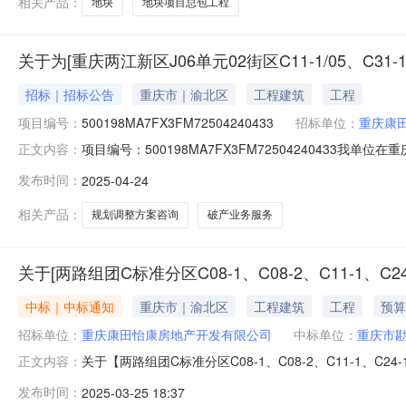
相关产品：
地块
地块项目总包工程
关于为[重庆两江新区J06单元02街区C11-1/05、C3
招标｜招标公告
重庆市｜渝北区
工程建筑
工程
项目编号：
500198MA7FX3FM72504240433
招标单位：
重庆康
项目编号：500198MA7FX3FM7250424043
正文内容：
C11-1/05、C31-1-1/08地块规划调整方案咨询采购
发布时间：
2025-04-24
所需中介服务事项所需服务类型城乡规划编制服务内容(一
相关产品：
规划调整方案咨询
破产业务服务
关于[两路组团C标准分区C08-1、C08-2、C11-1、C2
中标｜中标通知
重庆市｜渝北区
工程建筑
工程
预算
招标单位：
重庆康田怡康房地产开发有限公司
中标单位：
重庆市
关于【两路组团C标准分区C08-1、C08-2、C11-1、
正文内容：
机构，现将中选结果相关事项公告如下：项目名称两路组团C标准分
发布时间：
2025-03-25 18:37
有限公司投资审批项目否所需中介服务事项是否破产业务服