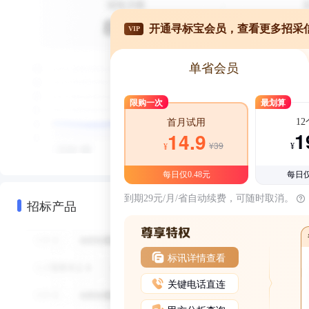
开通寻标宝会员，查看更多招采
VIP
单省会员
限购一次
最划算
1
首月试用
1
14.9
¥39
¥
¥
每日仅0.48元
每日仅
到期29元/月/省自动续费，可随时取消。
招标产品
标讯详情查看
关键电话直连