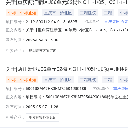
关于[重庆两江新区J06单元02街区C11-1/05、C31
中标｜中标通知
重庆市｜渝北区
工程建筑
工程
中标
项目编号：
2112-500112-04-01-316825
招标单位：
重庆康田怡康
关于【重庆两江新区J06单元02街区C11-1/05、C3
正文内容：
果相关事项公告如下：项目名称重庆两江新区J06单元02街区
发布时间：
2025-05-08 15:06
码2112-500112-04-01-316825所需中介服务
相关产品：
规划调整方案咨询
关于[两江新区J06单元02街区C11-1/05地块项目
中标｜中标通知
重庆市｜渝北区
工程建筑
工程
中标
项目编号：
500198MA7FX3FM72504290189
招标单位：
重庆康
项目编号：500198MA7FX3FM7250429018
正文内容：
C11-1/05地块项目地质勘察外业见证采购人重庆康田怡康房
发布时间：
2025-05-07 11:28
目采购否所需服务类型工程勘察服务金额￥0元至￥660
相关产品：
地质勘察外业见证