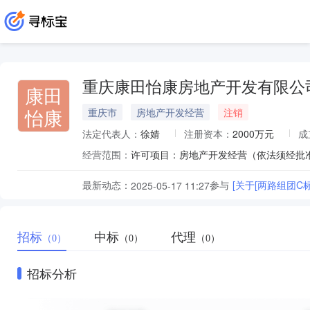
重庆康田怡康房地产开发有限公
康田
怡康
重庆市
房地产开发经营
注销
法定代表人：
徐婧
注册资本：
2000万元
成
经营范围：
许可项目：房地产开发经营（依法须经批
最新动态：
参与
[关于[两路组团C标准
2025-05-17 11:27
招标
中标
代理
（0）
（0）
（0）
招标分析