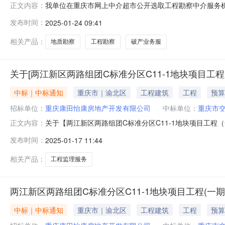
我单位在重庆市网上中介超市公开选取工程勘察中介服务
正文内容：
项目服务。项目名称两路组团C标准分区C08-1、C08-2、
发布时间：
2025-01-24 09:41
破产业务服务项目采购否所需中介服务事项所需服务类型
勘察服务工作。勘察
相关产品：
地质勘察
工程勘察
破产业务服
关于[两江新区两路组团C标准分区C11-1地块项目工程
中标｜中标通知
重庆市｜渝北区
工程建筑
工程
预算
招标单位：
重庆康田怡康房地产开发有限公司
中标单位：
重庆市
关于【两江新区两路组团C标准分区C11-1地块项目工
正文内容：
公告如下：项目名称两江新区两路组团C标准分区C11-
发布时间：
2025-01-17 11:44
务项目采购否所需服务类型工程监理服务金额￥0元至￥20.
选取时间2025-01
相关产品：
工程监理服务
两江新区两路组团C标准分区C11-1地块项目工程(一期
中标｜中标通知
重庆市｜渝北区
工程建筑
工程
预算