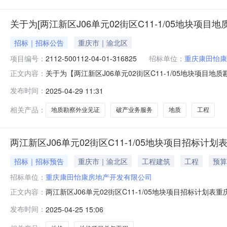
关于为[两江新区J06单元02街区C11-1/05地块项
招标｜招标公告
重庆市｜渝北区
项目编号：
2112-500112-04-01-316825
招标单位：
重庆康田怡康
关于为【两江新区J06单元02街区C11-1/05地块
正文内容：
事项公告如下：项目名称两江新区J06单元02街区C11-1
发布时间：
2025-04-29 11:31
01-316825是否破产业务服务项目采购否所需中介
相关产品：
地质勘察外业见证
破产业务服务
地质
工程
两江新区J06单元02街区C11-1/05地块项目招标计划
招标｜招标预告
重庆市｜渝北区
工程建筑
工程
预算
招标单位：
重庆康田怡康房地产开发有限公司
两江新区J06单元02街区C11-1/05地块项目招标计划
正文内容：
怡康房地产开发有限公司项目批准文件及文号主要建设内容两江
发布时间：
2025-04-25 15:06
住用地（R2）。建筑业态初步为T2洋房、合院住宅、地