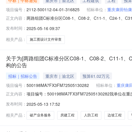
中标｜中标通知
重庆市｜渝北区
工程建筑
工程
预算
项目编号：
2112-500112-04-01-316825
招标单位：
重庆康田怡康
两路组团C标准分区C08-1、C08-2、C11-1、C24-1、C
正文内容：
号地块项目(C11-1地块)施工图设计文件审查采购人:重庆康田
发布时间：
2025-05-16 09:37
地行政区划:重庆市两江新区所需服务类型:服务金额:549
相关产品：
施工图设计文件审查
关于为[两路组团C标准分区C08-1、C08-2、C11-1
构的公告
招标｜招标公告
重庆市｜渝北区
预算61.02万元
项目编号：
500198MA7FX3FM72505130282
招标单位：
重庆康
项目编号：500198MA7FX3FM7250513028
正文内容：
1、C08-2、C11-1、C24-1、C31-1-1号地块项目
发布时间：
2025-05-13 17:52
316825是否破产业务服务项目采购否所需中介服务事项
相关产品：
破产业务服务
房建工程
人防工程
边坡工程