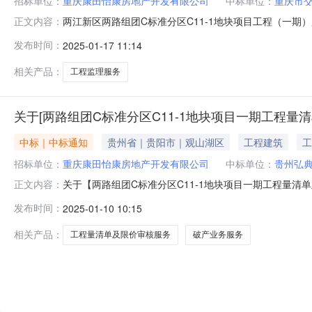
招标单位：
重庆康田怡康房地产开发有限公司
中标单位：
重庆市
两江新区两路组团C标准分区C11-1地块项目工程（一期
正文内容：
限公司投资审批项目:否资金来源:社会资金项目实施地行政区
发布时间：
2025-01-17 11:14
价。预估本次招标总金额约为55.91万元。选取时间:2025
相关产品：
工程监理服务
关于[两路组团C标准分区C11-1地块项目一期工程量
中标｜中标通知
贵州省｜贵阳市｜观山湖区
工程建筑
工
招标单位：
重庆康田怡康房地产开发有限公司
中标单位：
贵州弘
关于【两路组团C标准分区C11-1地块项目一期工程量
正文内容：
事项公告如下：项目名称两路组团C标准分区C11-1地
发布时间：
2025-01-10 10:15
务服务项目采购否所需服务类型工程造价咨询服务金额0%费率
核）”中“建筑、市政、园林
相关产品：
工程量清单及限价审核服务
破产业务服务