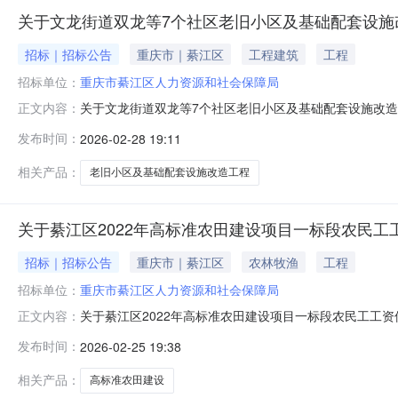
关于文龙街道双龙等7个社区老旧小区及基础配套设施
招标｜招标公告
重庆市｜綦江区
工程建筑
工程
招标单位：
重庆市綦江区人力资源和社会保障局
关于文龙街道双龙等7个社区老旧小区及基础配套设施改
正文内容：
体农民工:经审查，文龙街道双龙等7个社区老旧小区及基础配
发布时间：
2026-02-28 19:11
设工程有限公司，现向我局申请退还该工程农民工工资保
农民工工资保证金实施办法》（
相关产品：
老旧小区及基础配套设施改造工程
关于綦江区2022年高标准农田建设项目一标段农民工
招标｜招标公告
重庆市｜綦江区
农林牧渔
工程
招标单位：
重庆市綦江区人力资源和社会保障局
关于綦江区2022年高标准农田建设项目一标段农民工工资
正文内容：
段,于2023年1月1日开工，2024年12月28日已
发布时间：
2026-02-25 19:38
资已全部支付，为核实该工程农民工工资全部支付的真实性
日，从2026年
相关产品：
高标准农田建设