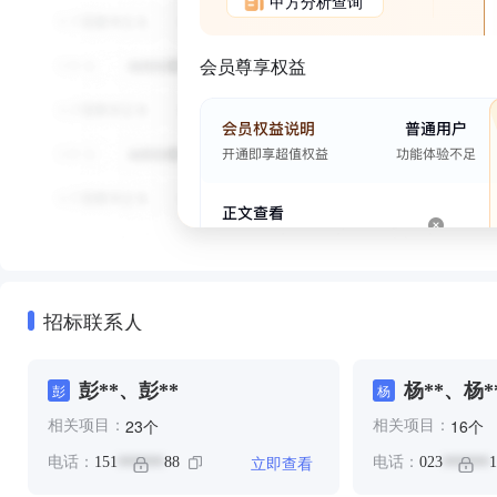
甲方分析查询
会员尊享权益
招标联系人
彭**、彭**
杨**、杨*
彭
杨
个
个
23
16
相关项目：
相关项目：
立即查看
电话：
151
88
电话：
023
1
******
******