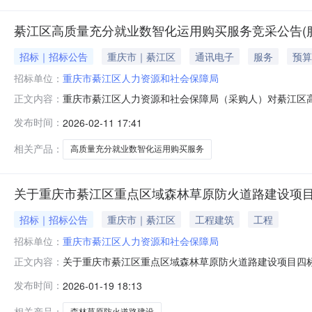
綦江区高质量充分就业数智化运用购买服务竞采公告(
招标｜招标公告
重庆市｜綦江区
通讯电子
服务
预算
招标单位：
重庆市綦江区人力资源和社会保障局
重庆市綦江区人力资源和社会保障局（采购人）对綦江区
正文内容：
报价。一、采购项目名称及数量（项目总预算（限价）：3080
发布时间：
2026-02-11 17:41
（参加报价的供应商必须在重庆市政府采购网注册。）（
的设备和专业技术能力；
相关产品：
高质量充分就业数智化运用购买服务
关于重庆市綦江区重点区域森林草原防火道路建设项
招标｜招标公告
重庆市｜綦江区
工程建筑
工程
招标单位：
重庆市綦江区人力资源和社会保障局
关于重庆市綦江区重点区域森林草原防火道路建设项目四
正文内容：
庆市綦江区重点区域森林草原防火道路建设项目四标段项目,
发布时间：
2026-01-19 18:13
退还该工程农民工工资保证金，并承诺该工程所有农民工
（渝人社规〔2025〕16号）要求
相关产品：
森林草原防火道路建设