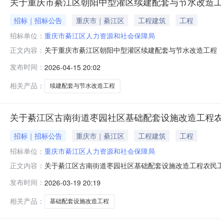
关于重庆市綦江区朝阳中型灌区续建配套与节水改造工
招标｜招标公告
重庆市｜綦江区
工程建筑
工程
招标单位：
重庆市綦江区人力资源和社会保障局
关于重庆市綦江区朝阳中型灌区续建配套与节水改造工程
正文内容：
溉支管）全体农民工:经审查，重庆市綦江区朝阳中型灌区续建
发布时间：
2026-04-15 20:02
单位哈尔滨鸿德亦泰数码科技有限责任公司，现向我局申
根据《重庆市工程建设领域农民工
相关产品：
续建配套与节水改造工程
关于綦江区古南街道枣园社区基础配套设施改造工程
招标｜招标公告
重庆市｜綦江区
工程建筑
工程
招标单位：
重庆市綦江区人力资源和社会保障局
关于綦江区古南街道枣园社区基础配套设施改造工程农民
正文内容：
配套设施改造工程,于2025年4月16日开工，2025
发布时间：
2026-03-19 20:19
工程所有农民工工资已全部支付，为核实该工程农民工工资
公示，公示时间30日，从2
相关产品：
基础配套设施改造工程