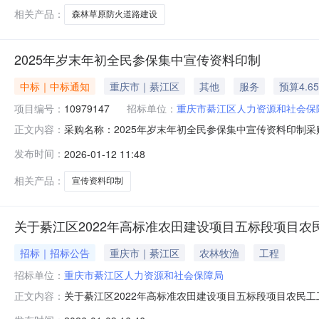
人社规〔2025〕16号）要求，
相关产品：
森林草原防火道路建设
2025年岁末年初全民参保集中宣传资料印制
中标｜中标通知
重庆市｜綦江区
其他
服务
预算4.6
项目编号：
10979147
招标单位：
重庆市綦江区人力资源和社会保
采购名称：2025年岁末年初全民参保集中宣传资料印制采购
正文内容：
包名称供应商名称报价金额成交金额实际成交金额评审方式
发布时间：
2026-01-12 11:48
46100.046100.046100.00-成交2026-01-1211:08:
相关产品：
宣传资料印制
关于綦江区2022年高标准农田建设项目五标段项目
招标｜招标公告
重庆市｜綦江区
农林牧渔
工程
招标单位：
重庆市綦江区人力资源和社会保障局
关于綦江区2022年高标准农田建设项目五标段项目农民工
正文内容：
目五标段项目，于2022年12月8日开工，2024年1