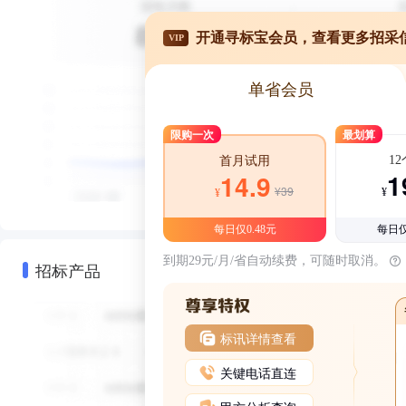
开通寻标宝会员，查看更多招采
VIP
单省会员
限购一次
最划算
1
首月试用
1
14.9
¥39
¥
¥
每日仅0.48元
每日仅
到期29元/月/省自动续费，可随时取消。
招标产品
标讯详情查看
关键电话直连