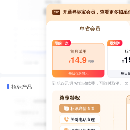
开通寻标宝会员，查看更多招采
VIP
单省会员
限购一次
最划算
1
首月试用
1
14.9
¥39
¥
¥
每日仅0.48元
每日仅
到期29元/月/省自动续费，可随时取消。
招标产品
标讯详情查看
关键电话直连