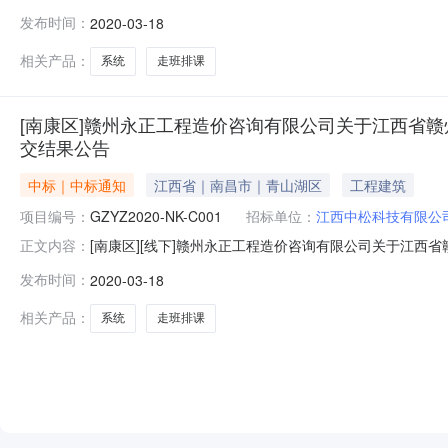
康区人民政府采购办公室[康采招(2020)42号]批复
发布时间：
2020-03-18
购活动于2020年03月17日14：30(北京时间)在赣
相关产品：
系统
走班排课
[南康区]赣州永正工程造价咨询有限公司关于江西省赣州市
交结果公告
中标｜中标通知
江西省｜南昌市｜青山湖区
工程建筑
项目编号：
GZYZ2020-NK-C001
招标单位：
江西中松科技有限公
[南康区][线下]赣州永正工程造价咨询有限公司关于江西省赣州市
正文内容：
根据赣州市南康区人民政府采购办公室[康采招(2020)
发布时间：
2020-03-18
争性磋商，采购活动于2020年03月17日14：30(
相关产品：
系统
走班排课