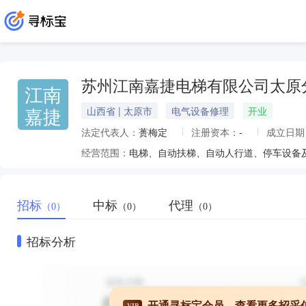
苏州江南嘉捷电梯有限公司太原
江南
嘉捷
山西省 | 太原市
电气设备修理
开业
法定代表人：
蒉梅定
注册资本：
-
成立日期
经营范围：
招标
中标
代理
（0）
（0）
（0）
招标分析
开通寻标宝会员，查看更多招采
VIP