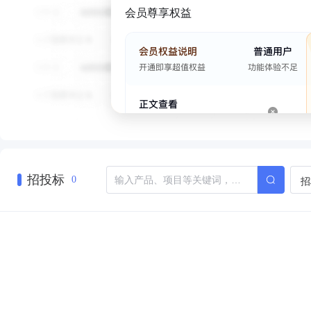
会员尊享权益
招投标
招
0