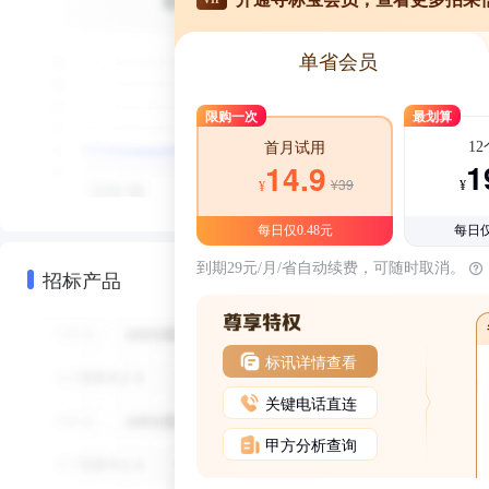
单省会员
限购一次
最划算
1
首月试用
1
14.9
¥39
¥
¥
每日仅0.48元
每日仅
到期29元/月/省自动续费，可随时取消。
招标产品
标讯详情查看
关键电话直连
甲方分析查询