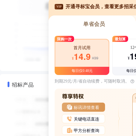
开通寻标宝会员，查看更多招采
VIP
单省会员
限购一次
最划算
1
首月试用
1
14.9
¥39
¥
¥
每日仅0.48元
每日仅
到期29元/月/省自动续费，可随时取消。
招标产品
标讯详情查看
关键电话直连
甲方分析查询