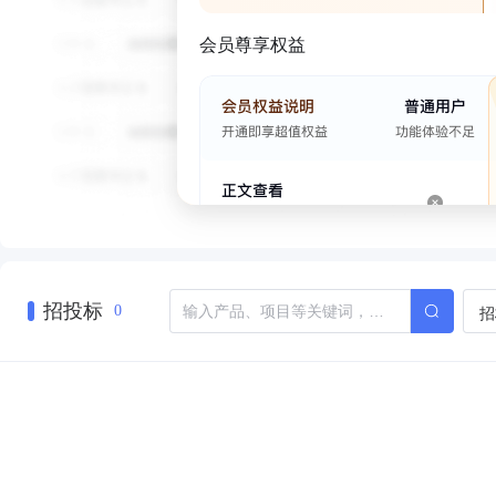
会员尊享权益
招投标
招
0