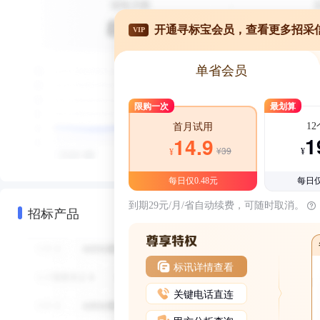
开通寻标宝会员，查看更多招采
VIP
单省会员
限购一次
最划算
1
首月试用
1
14.9
¥39
¥
¥
每日仅0.48元
每日仅
到期29元/月/省自动续费，可随时取消。
招标产品
标讯详情查看
关键电话直连