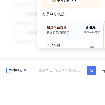
甲方分析查询
会员尊享权益
招投标
招
0