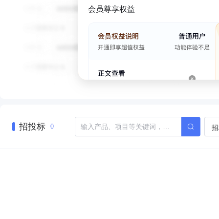
会员尊享权益
招投标
招
0