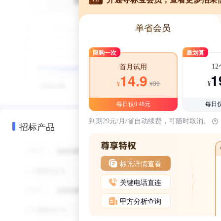
单省会员
限购一次
最划算
1
首月试用
1
14.9
¥39
¥
¥
每日仅0.48元
每日仅
到期29元/月/省自动续费，可随时取消。
招标产品
标讯详情查看
关键电话直连
甲方分析查询