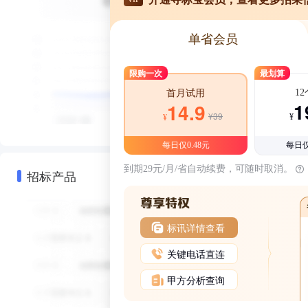
单省会员
限购一次
最划算
1
首月试用
1
14.9
¥39
¥
¥
每日仅0.48元
每日仅
到期29元/月/省自动续费，可随时取消。
招标产品
标讯详情查看
关键电话直连
甲方分析查询