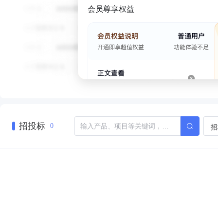
会员尊享权益
招投标
招
0